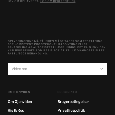
LOV OM OPHAVSRET.
LÆS OM REGLERNE HER
.
OPLYSNINGERNE MÅ PÅ INGEN MÅDE TAGES SOM ERSTATNING
FOR KOMPETENT PROFESSIONEL RÅDGIVNING ELLER
BEHANDLING AF AUTORISERET LÆGE. INDHOLDET PÅ ØJENVIDEN
KAN IKKE BRUGES SOM BASIS FOR AT STILLE DIAGNOSER ELLER
FASTLÆGGE BEHANDLING.
Viden om
OM ØJENVIDEN
BRUGERINFO
Om Øjenviden
Brugerbetingelser
Ris & Ros
Privatlivspolitik