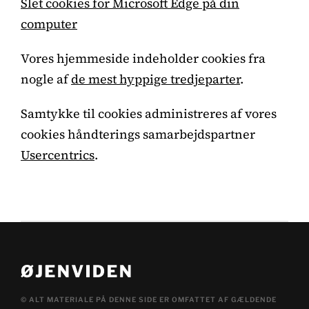
Slet cookies for Microsoft Edge på din
computer
Vores hjemmeside indeholder cookies fra
nogle af
de mest hyppige tredjeparter
.
Samtykke til cookies administreres af vores
cookies håndterings samarbejdspartner
Usercentrics
.
© ALT MATERIALE PÅ DENNE SIDE ER OMFATTET AF GÆLDENDE