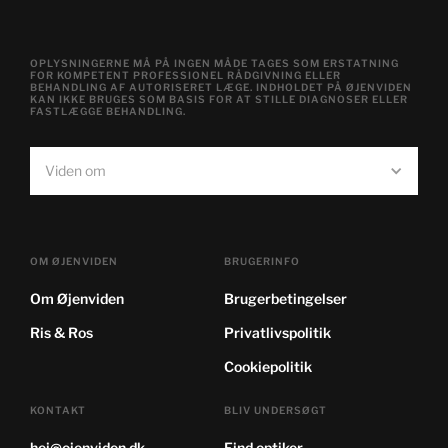
OPLYSNINGERNE MÅ PÅ INGEN MÅDE TAGES SOM ERSTATNING
FOR KOMPETENT PROFESSIONEL RÅDGIVNING ELLER
BEHANDLING AF AUTORISERET LÆGE. INDHOLDET PÅ ØJENVIDEN
KAN IKKE BRUGES SOM BASIS FOR AT STILLE DIAGNOSER ELLER
FASTLÆGGE BEHANDLING.
Viden om
OM ØJENVIDEN
BRUGERINFO
Om Øjenviden
Brugerbetingelser
Ris & Ros
Privatlivspolitik
Cookiepolitik
KONTAKT
BLIV UNDERSØGT
hej@ojenviden.dk
Find optiker