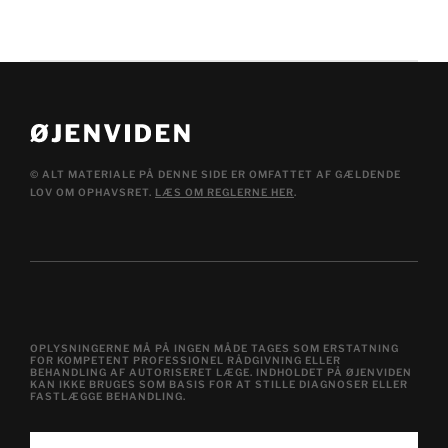
© ALT MATERIALE PÅ DENNE SIDE ER OMFATTET AF GÆLDENDE
LOV OM OPHAVSRET.
LÆS OM REGLERNE HER
.
OPLYSNINGERNE MÅ PÅ INGEN MÅDE TAGES SOM ERSTATNING
FOR KOMPETENT PROFESSIONEL RÅDGIVNING ELLER
BEHANDLING AF AUTORISERET LÆGE. INDHOLDET PÅ ØJENVIDEN
KAN IKKE BRUGES SOM BASIS FOR AT STILLE DIAGNOSER ELLER
FASTLÆGGE BEHANDLING.