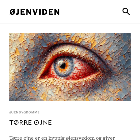
ØJENSYGDOMME
TØRRE ØJNE
Tørre øjne er en hyppig øjensygdom og giver