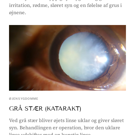
irritation, rødme, sløret syn og en følelse af grus i
øjnene.
ØJENSYGDOMME
GRÅ STÆR (KATARAKT)
Ved grå stær bliver øjets linse uklar og giver sløret
syn. Behandlingen er operation, hvor den uklare
linse udskiftes med en kunstig linse.