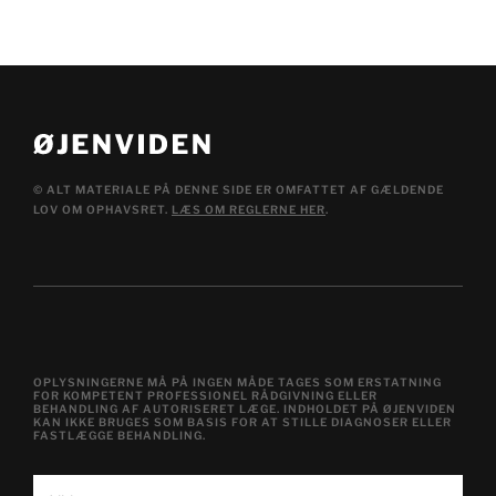
© ALT MATERIALE PÅ DENNE SIDE ER OMFATTET AF GÆLDENDE
LOV OM OPHAVSRET.
LÆS OM REGLERNE HER
.
OPLYSNINGERNE MÅ PÅ INGEN MÅDE TAGES SOM ERSTATNING
FOR KOMPETENT PROFESSIONEL RÅDGIVNING ELLER
BEHANDLING AF AUTORISERET LÆGE. INDHOLDET PÅ ØJENVIDEN
KAN IKKE BRUGES SOM BASIS FOR AT STILLE DIAGNOSER ELLER
FASTLÆGGE BEHANDLING.