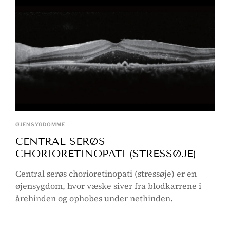
ØJENSYGDOMME
CENTRAL SERØS
CHORIORETINOPATI (STRESSØJE)
Central serøs chorioretinopati (stressøje) er en
øjensygdom, hvor væske siver fra blodkarrene i
årehinden og ophobes under nethinden.