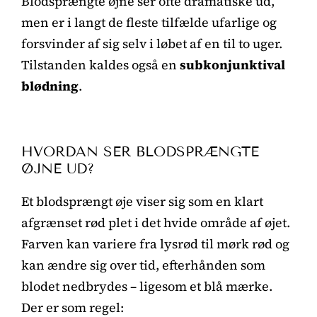
Blodsprængte øjne ser ofte dramatiske ud,
men er i langt de fleste tilfælde ufarlige og
forsvinder af sig selv i løbet af en til to uger.
Tilstanden kaldes også en
subkonjunktival
blødning
.
HVORDAN SER BLODSPRÆNGTE
ØJNE UD?
Et blodsprængt øje viser sig som en klart
afgrænset rød plet i det hvide område af øjet.
Farven kan variere fra lysrød til mørk rød og
kan ændre sig over tid, efterhånden som
blodet nedbrydes – ligesom et blå mærke.
Der er som regel: