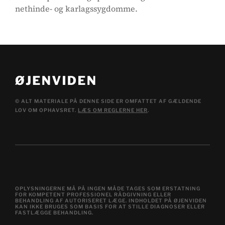
nethinde- og karlagssygdomme.
© ALT MATERIALE PÅ DENNE SIDE ER OMFATTET AF GÆLDENDE
LOV OM OPHAVSRET.
LÆS OM REGLERNE HER
.
OPLYSNINGERNE MÅ PÅ INGEN MÅDE TAGES SOM ERSTATNING
FOR KOMPETENT PROFESSIONEL RÅDGIVNING ELLER
BEHANDLING AF AUTORISERET LÆGE. INDHOLDET PÅ ØJENVIDEN
KAN IKKE BRUGES SOM BASIS FOR AT STILLE DIAGNOSER ELLER
FASTLÆGGE BEHANDLING.