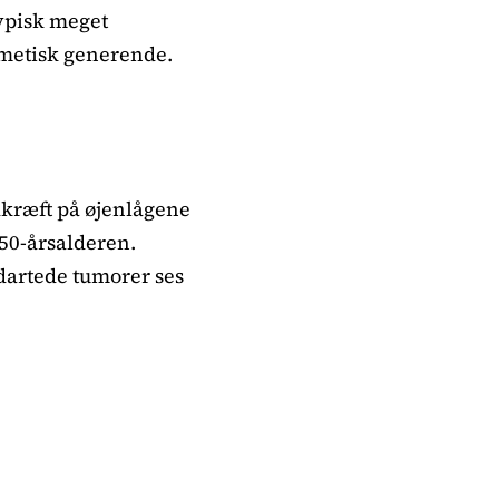
typisk meget
smetisk generende.
dkræft på øjenlågene
 50-årsalderen.
dartede tumorer ses