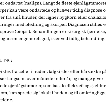
ler ondartet (malign). Langt de fleste øjenlågstumore
typer kan være ondartede og kræver tidlig diagnose 
 fra små knuder, der ligner bygkorn eller chalazion, 
dringer med blødning og skorper. Diagnosen stilles v
prøve (biopsi). Behandlingen er kirurgisk fjernelse
prognosen er generelt god, især ved tidlig behandling.
LING
les fra celler i huden, talgkirtler eller hårsække på
ser langsomt over måneder eller år, og mange giver
rtede øjenlågstumorer, som basalcellekræft og sjældn
inom, kan sprede sig lokalt i huden og til omkringli
jældne.