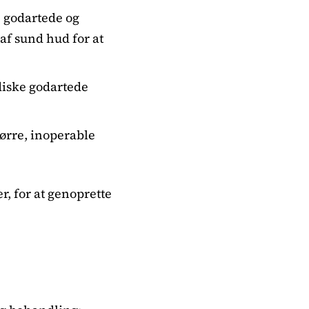
e godartede og
f sund hud for at
diske godartede
ørre, inoperable
r, for at genoprette