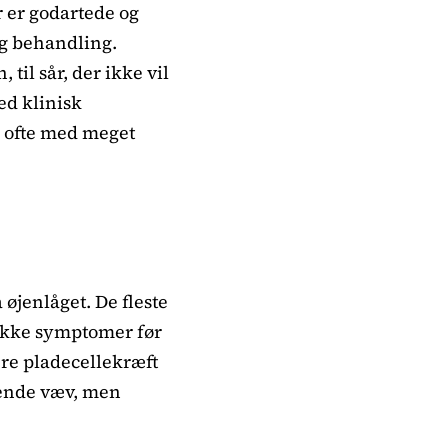
r er godartede og
og behandling.
til sår, der ikke vil
ed klinisk
, ofte med meget
 øjenlåget. De fleste
 ikke symptomer før
ere pladecellekræft
ggende væv, men