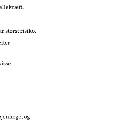
ellekræft.
 størst risiko.
fter
visse
øjenlæge, og