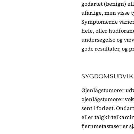
godartet (benign) el
ufarlige, men visse 
Symptomerne varierer
hele, eller hudforan
undersøgelse og vævs
gode resultater, og 
SYGDOMSUDVIK
Øjenlågstumorer udvik
øjenlågstumorer vok
sent i forløet. Onda
eller talgkirtelkarc
fjernmetastaser er s