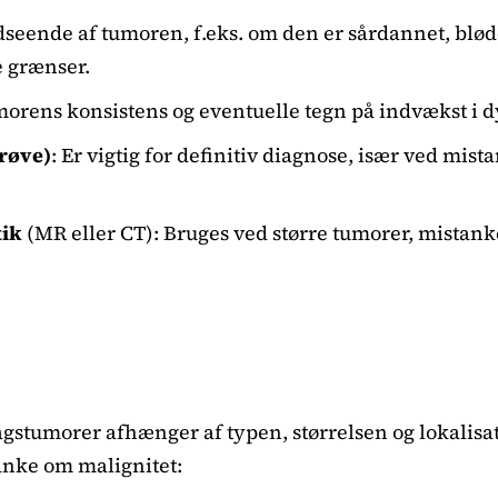
dseende af tumoren, f.eks. om den er sårdannet, bløde
 grænser.
morens konsistens og eventuelle tegn på indvækst i 
røve)
: Er vigtig for definitiv diagnose, især ved mis
tik
(MR eller CT): Bruges ved større tumorer, mistan
ågstumorer afhænger af typen, størrelsen og lokalis
anke om malignitet: