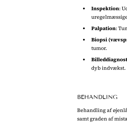
Inspektion
: U
uregelmæssige
Palpation
: Tu
Biopsi (vævsp
tumor.
Billeddiagnos
dyb indvækst.
BEHANDLING
Behandling af øjenl
samt graden af mist