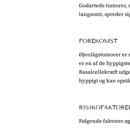
Godartede tumorer, s
langsomt, spreder s
FOREKOMST
Øjenlågstumorer er r
er en af de hyppigst
Basalcellekræft udg
hyppigt og kan opstå 
RISIKOFAKTORE
Følgende faktorer øg