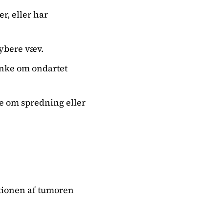
r, eller har
dybere væv.
tanke om ondartet
ke om spredning eller
ationen af tumoren