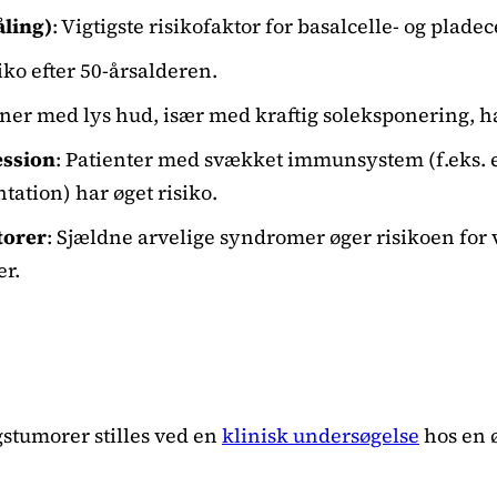
åling)
: Vigtigste risikofaktor for basalcelle- og pladec
siko efter 50-årsalderen.
oner med lys hud, især med kraftig soleksponering, har
ssion
: Patienter med svækket immunsystem (f.eks. e
tation) har øget risiko.
torer
: Sjældne arvelige syndromer øger risikoen for 
r.
stumorer stilles ved en
klinisk undersøgelse
hos en 