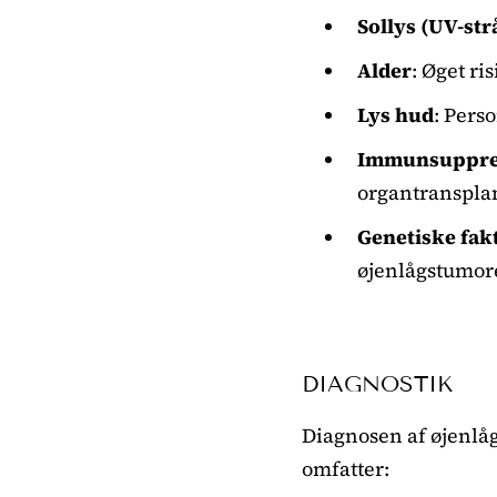
Sollys (UV-str
Alder
: Øget ri
Lys hud
: Pers
Immunsuppre
organtransplan
Genetiske fak
øjenlågstumore
DIAGNOSTIK
Diagnosen af øjenlåg
omfatter: