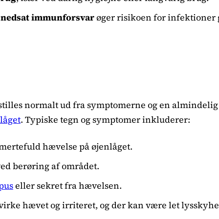
r nedsat immunforsvar
øger risikoen for infektioner
tilles normalt ud fra symptomerne og en almindeli
låget
. Typiske tegn og symptomer inkluderer:
mertefuld hævelse på øjenlåget.
ved berøring af området.
 pus
eller sekret fra hævelsen.
irke hævet og irriteret, og der kan være let lysskyhed