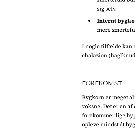
sig selv.
Internt bygk
mere smerteful
I nogle tilfælde kan 
chalazion (haglknude
FOREKOMST
Bygkorn er meget alm
voksne. Det er en af
forekommer lige hypp
opleve mindst ét bygk