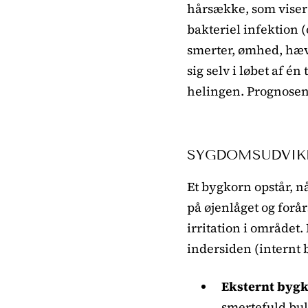
hårsække, som viser 
bakteriel infektion 
smerter, ømhed, hæve
sig selv i løbet af 
helingen. Prognosen 
SYGDOMSUDVIK
Et bygkorn opstår, nå
på øjenlåget og forå
irritation i området
indersiden (internt 
Eksternt byg
smertefuld bul