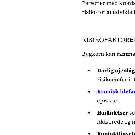
Personer med kroni
risiko for at udvikl
RISIKOFAKTORE
Bygkorn kan ramme al
Dårlig øjenlå
risikoen for in
Kronisk blefar
episoder.
Hudlidelser
so
blokerede og i
Kontaktlinse