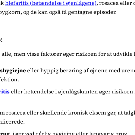
sk
blefaritis (betændelse i øjenlågene)
, rosacea eller
e bygkorn, og de kan også få gentagne episoder.
R
le, men visse faktorer øger risikoen for at udvikle
gshygiejne
eller hyppig berøring af øjnene med ure
fektion.
itis
eller betændelse i øjenlågskanten øger risikoen
m rosacea eller skællende kronisk eksem gør, at talgki
nficerede.
brug
, især ved dårlig hygiejne eller langvarig brug.