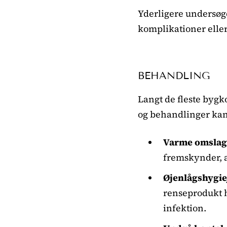
Yderligere undersøg
komplikationer ell
BEHANDLING
Langt de fleste bygko
og behandlinger kan
Varme omslag
fremskynder, a
Øjenlågshygie
renseprodukt h
infektion.