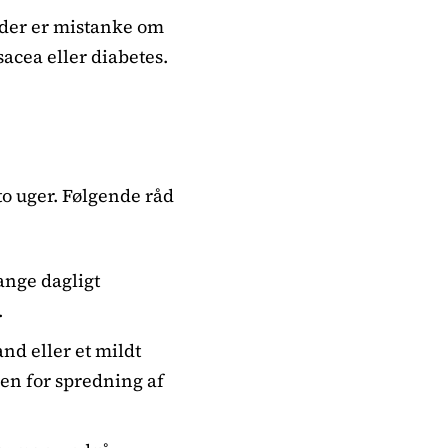
 der er mistanke om
osacea eller diabetes.
 to uger. Følgende råd
ange dagligt
.
nd eller et mildt
en for spredning af