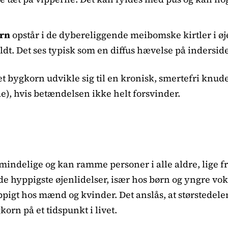
orn
opstår i de dybereliggende meibomske kirtler i øje
dt. Det ses typisk som en diffus hævelse på inderside
et bygkorn udvikle sig til en kronisk, smertefri knud
), hvis betændelsen ikke helt forsvinder.
indelige og kan ramme personer i alle aldre, lige fr
 de hyppigste øjenlidelser, især hos børn og yngre vo
igt hos mænd og kvinder. Det anslås, at størstedele
orn på et tidspunkt i livet.