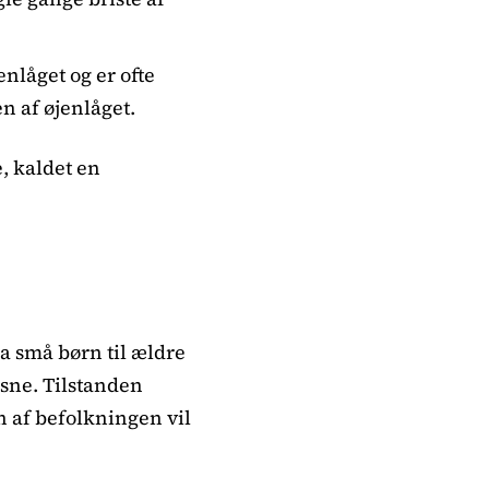
nlåget og er ofte
n af øjenlåget.
e, kaldet en
a små børn til ældre
ksne. Tilstanden
n af befolkningen vil