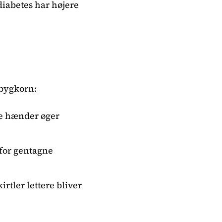
 diabetes har højere
 bygkorn:
ne hænder øger
 for gentagne
rtler lettere bliver