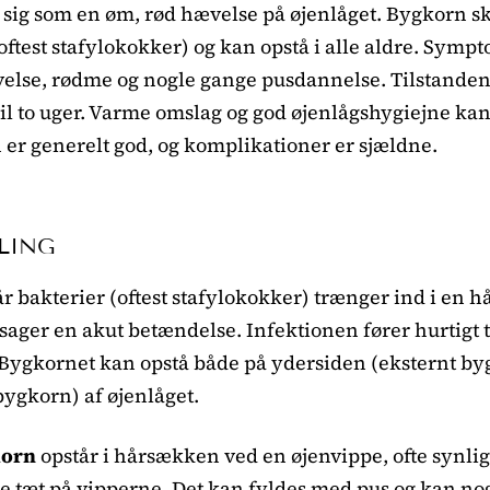
sig som en øm, rød hævelse på øjenlåget. Bygkorn sk
(oftest stafylokokker) og kan opstå i alle aldre. Sym
lse, rødme og nogle gange pusdannelse. Tilstanden f
én til to uger. Varme omslag og god øjenlågshygiejne 
er generelt god, og komplikationer er sjældne.
LING
r bakterier (oftest stafylokokker) trænger ind i en hå
rsager en akut betændelse. Infektionen fører hurtigt 
. Bygkornet kan opstå både på ydersiden (eksternt by
bygkorn) af øjenlåget.
korn
opstår i hårsækken ved en øjenvippe, ofte synligt
e tæt på vipperne. Det kan fyldes med pus og kan nog