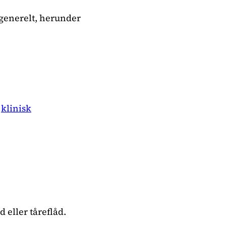
 generelt, herunder
g
klinisk
 eller tåreflåd.