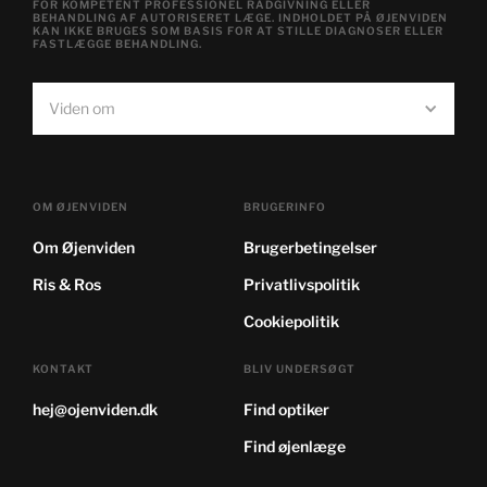
FOR KOMPETENT PROFESSIONEL RÅDGIVNING ELLER
BEHANDLING AF AUTORISERET LÆGE. INDHOLDET PÅ ØJENVIDEN
KAN IKKE BRUGES SOM BASIS FOR AT STILLE DIAGNOSER ELLER
FASTLÆGGE BEHANDLING.
Viden om
OM ØJENVIDEN
BRUGERINFO
Om Øjenviden
Brugerbetingelser
Ris & Ros
Privatlivspolitik
Cookiepolitik
KONTAKT
BLIV UNDERSØGT
hej@ojenviden.dk
Find optiker
Find øjenlæge