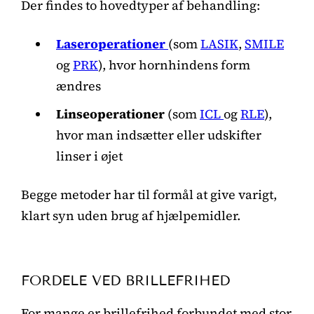
Der findes to hovedtyper af behandling:
Laseroperationer
(som
LASIK
,
SMILE
og
PRK
), hvor hornhindens form
ændres
Linseoperationer
(som
ICL
og
RLE
),
hvor man indsætter eller udskifter
linser i øjet
Begge metoder har til formål at give varigt,
klart syn uden brug af hjælpemidler.
FORDELE VED BRILLEFRIHED
For mange er brillefrihed forbundet med stor