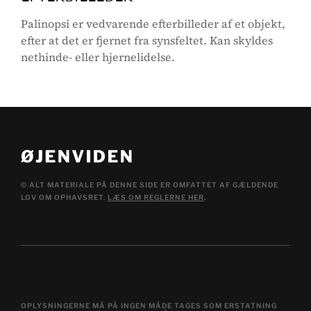
Palinopsi er vedvarende efterbilleder af et objekt,
efter at det er fjernet fra synsfeltet. Kan skyldes
nethinde- eller hjernelidelse.
© ALT MATERIALE PÅ DENNE SIDE ER OMFATTET AF GÆLDENDE
LOV OM OPHAVSRET.
LÆS OM REGLERNE HER
.
OPLYSNINGERNE MÅ PÅ INGEN MÅDE TAGES SOM ERSTATNING