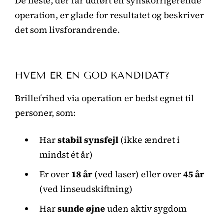
De fleste, der får udført en synskorrigerende
operation, er glade for resultatet og beskriver
det som livsforandrende.
HVEM ER EN GOD KANDIDAT?
Brillefrihed via operation er bedst egnet til
personer, som:
Har
stabil synsfejl
(ikke ændret i
mindst ét år)
Er over
18 år
(ved laser) eller over
45 år
(ved linseudskiftning)
Har
sunde øjne
uden aktiv sygdom