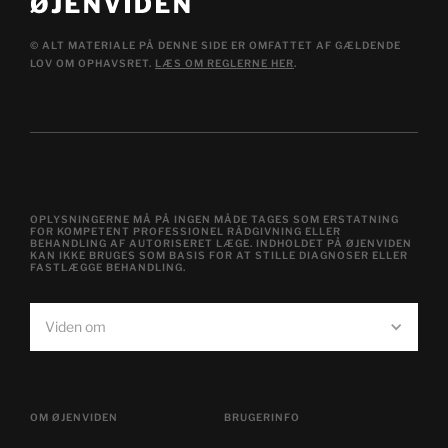
© ALT MATERIALE PÅ DENNE SIDE ER OMFATTET AF GÆLDENDE
LOV OM OPHAVSRET.
LÆS OM REGLERNE HER
.
OPLYSNINGERNE MÅ PÅ INGEN MÅDE TAGES SOM ERSTATNING
FOR KOMPETENT PROFESSIONEL RÅDGIVNING ELLER
BEHANDLING AF AUTORISERET LÆGE. INDHOLDET PÅ ØJENVIDEN
KAN IKKE BRUGES SOM BASIS FOR AT STILLE DIAGNOSER ELLER
FASTLÆGGE BEHANDLING.
Viden om
OM ØJENVIDEN
BRUGERINFO