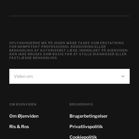
OPLYSNINGERNE MÅ PÅ INGEN MÅDE TAGES SOM ERSTATNING
FOR KOMPETENT PROFESSIONEL RÅDGIVNING ELLER
BEHANDLING AF AUTORISERET LÆGE. INDHOLDET PÅ ØJENVIDEN
KAN IKKE BRUGES SOM BASIS FOR AT STILLE DIAGNOSER ELLER
FASTLÆGGE BEHANDLING.
Viden om
OM ØJENVIDEN
BRUGERINFO
Om Øjenviden
Brugerbetingelser
Ris & Ros
Privatlivspolitik
Cookiepolitik