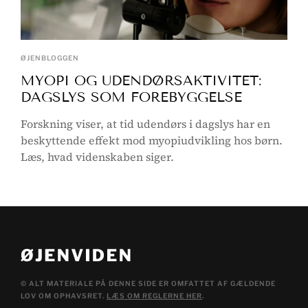
ØJENBLOGGEN
MYOPI OG UDENDØRSAKTIVITET:
DAGSLYS SOM FOREBYGGELSE
Forskning viser, at tid udendørs i dagslys har en
beskyttende effekt mod myopiudvikling hos børn.
Læs, hvad videnskaben siger.
© ALT MATERIALE PÅ DENNE SIDE ER OMFATTET AF GÆLDENDE
LOV OM OPHAVSRET.
LÆS OM REGLERNE HER
.