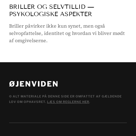
BRILLER OG SELVTILLID —
PSYKOLOGISKE ASPEKTER
Briller påvirker ikke kun synet, men også
selvopfattelse, identitet og hvordan vi bliver mødt
af omgivelserne.
© ALT MATERIALE PÅ DENNE SIDE ER OMFATTET AF GÆLDENDE
LOV OM OPHAVSRET.
LÆS OM REGLERNE HER
.