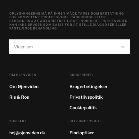
OPLYSNINGERNE MÅ PÅ INGEN MÅDE TAGES SOM ERSTATNING
FOR KOMPETENT PROFESSIONEL RÅDGIVNING ELLER
BEHANDLING AF AUTORISERET LÆGE. INDHOLDET PÅ ØJENVIDEN
KAN IKKE BRUGES SOM BASIS FOR AT STILLE DIAGNOSER ELLER
FASTLÆGGE BEHANDLING.
Viden om
OM ØJENVIDEN
BRUGERINFO
Om Øjenviden
Brugerbetingelser
Ris & Ros
Privatlivspolitik
Cookiepolitik
KONTAKT
BLIV UNDERSØGT
hej@ojenviden.dk
Find optiker