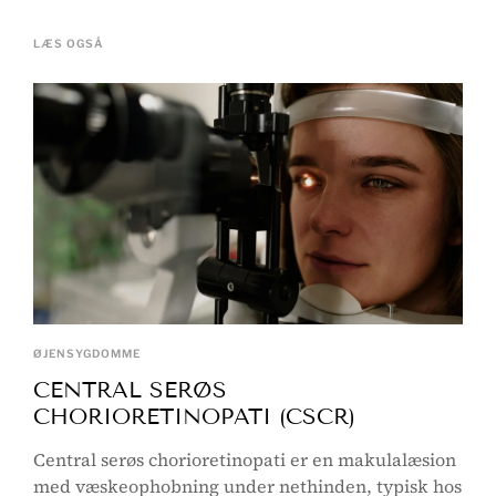
LÆS OGSÅ
ØJENSYGDOMME
CENTRAL SERØS
CHORIORETINOPATI (CSCR)
Central serøs chorioretinopati er en makulalæsion
med væskeophobning under nethinden, typisk hos