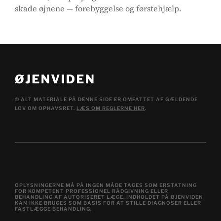
skade øjnene — forebyggelse og førstehjælp.
© ALT MATERIALE PÅ DENNE SIDE ER OMFATTET AF GÆLDENDE
LOV OM OPHAVSRET.
LÆS OM REGLERNE HER
.
OPLYSNINGERNE MÅ PÅ INGEN MÅDE TAGES SOM ERSTATNING
FOR KOMPETENT PROFESSIONEL RÅDGIVNING ELLER
BEHANDLING AF AUTORISERET LÆGE. INDHOLDET PÅ ØJENVIDEN
KAN IKKE BRUGES SOM BASIS FOR AT STILLE DIAGNOSER ELLER
FASTLÆGGE BEHANDLING.