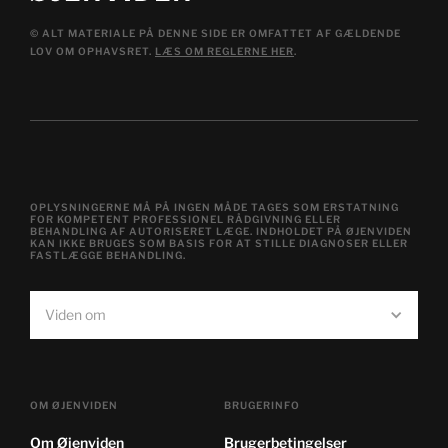
© ALT MATERIALE PÅ DENNE SIDE ER OMFATTET AF GÆLDENDE
LOV OM OPHAVSRET.
LÆS OM REGLERNE HER
.
OPLYSNINGERNE MÅ PÅ INGEN MÅDE TAGES SOM ERSTATNING
FOR KOMPETENT PROFESSIONEL RÅDGIVNING ELLER
BEHANDLING AF AUTORISERET LÆGE. INDHOLDET PÅ ØJENVIDEN
KAN IKKE BRUGES SOM BASIS FOR AT STILLE DIAGNOSER ELLER
FASTLÆGGE BEHANDLING.
Viden om
OM ØJENVIDEN
BRUGERINFO
Om Øjenviden
Brugerbetingelser