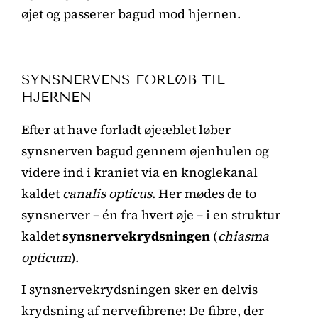
øjet og passerer bagud mod hjernen.
SYNSNERVENS FORLØB TIL
HJERNEN
Efter at have forladt øjeæblet løber
synsnerven bagud gennem øjenhulen og
videre ind i kraniet via en knoglekanal
kaldet
canalis opticus
. Her mødes de to
synsnerver – én fra hvert øje – i en struktur
kaldet
synsnervekrydsningen
(
chiasma
opticum
).
I synsnervekrydsningen sker en delvis
krydsning af nervefibrene: De fibre, der