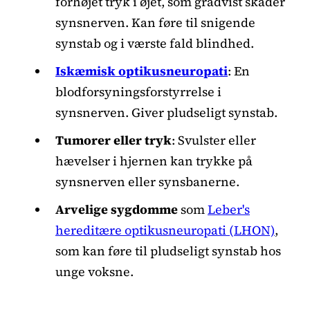
forhøjet tryk i øjet, som gradvist skader
synsnerven. Kan føre til snigende
synstab og i værste fald blindhed.
Iskæmisk optikusneuropati
: En
blodforsyningsforstyrrelse i
synsnerven. Giver pludseligt synstab.
Tumorer eller tryk
: Svulster eller
hævelser i hjernen kan trykke på
synsnerven eller synsbanerne.
Arvelige sygdomme
som
Leber's
hereditære optikusneuropati (LHON)
,
som kan føre til pludseligt synstab hos
unge voksne.