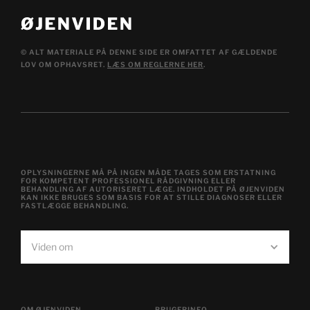
© ALT MATERIALE PÅ DENNE SIDE ER OMFATTET AF GÆLDENDE
LOV OM OPHAVSRET.
LÆS OM REGLERNE HER
.
OPLYSNINGERNE MÅ PÅ INGEN MÅDE TAGES SOM ERSTATNING
FOR KOMPETENT PROFESSIONEL RÅDGIVNING ELLER
BEHANDLING AF AUTORISERET LÆGE. INDHOLDET PÅ ØJENVIDEN
KAN IKKE BRUGES SOM BASIS FOR AT STILLE DIAGNOSER ELLER
FASTLÆGGE BEHANDLING.
Viden om
OM ØJENVIDEN
BRUGERINFO