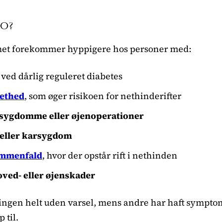
KO?
met forekommer hyppigere hos personer med:
r ved dårlig reguleret diabetes
ethed
, som øger risikoen for nethinderifter
nsygdomme eller øjenoperationer
 eller karsygdom
ammenfald
, hvor der opstår rift i nethinden
ed- eller øjenskader
ingen helt uden varsel, mens andre har haft sympto
p til.