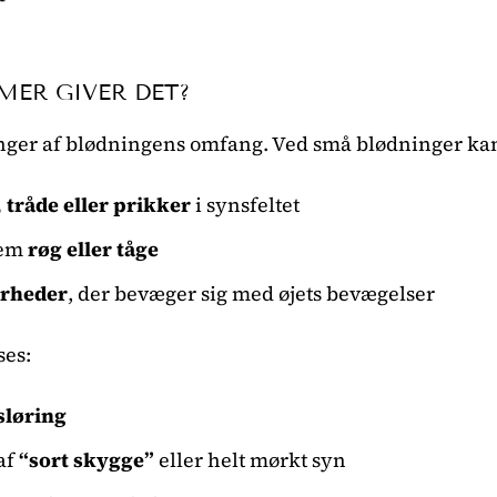
MER GIVER DET?
er af blødningens omfang. Ved små blødninger ka
 tråde eller prikker
i synsfeltet
nem
røg eller tåge
arheder
, der bevæger sig med øjets bevægelser
ses:
sløring
af
“sort skygge”
eller helt mørkt syn