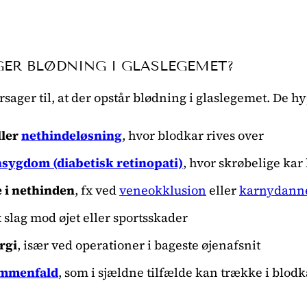
ER BLØDNING I GLASLEGEMET?
rsager til, at der opstår blødning i glaslegemet. De hy
ller
nethindeløsning
, hvor blodkar rives over
nsygdom (diabetisk retinopati)
, hvor skrøbelige kar
i nethinden
, fx ved
veneokklusion
eller
karnydann
fx slag mod øjet eller sportsskader
rgi
, især ved operationer i bageste øjenafsnit
ammenfald
, som i sjældne tilfælde kan trække i blodk