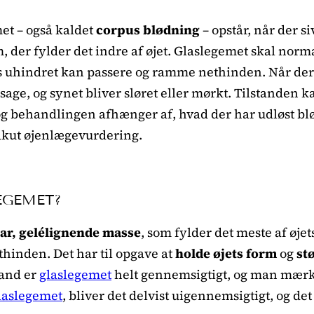
et – også kaldet
corpus blødning
– opstår, når der si
, der fylder det indre af øjet. Glaslegemet skal norm
ys uhindret kan passere og ramme nethinden. Når der
age, og synet bliver sløret eller mørkt. Tilstanden k
 og behandlingen afhænger af, hvad der har udløst bl
 akut øjenlægevurdering.
EGEMET?
lar, gelélignende masse
, som fylder det meste af øjet
hinden. Det har til opgave at
holde øjets form
og
st
tand er
glaslegemet
helt gennemsigtigt, og man mærke
laslegemet
, bliver det delvist uigennemsigtigt, og de