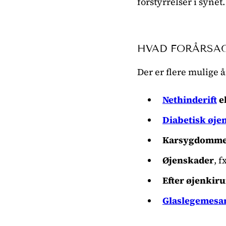
forstyrrelser i synet.
HVAD FORÅRSAG
Der er flere mulige å
Nethinderift
e
Diabetisk øje
Karsygdomme 
Øjenskader
, 
Efter øjenkiru
Glaslegemes