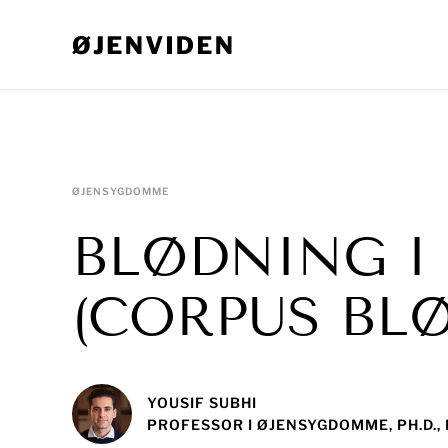
ØJENSYGDOMME
BLØDNING I
(CORPUS BL
YOUSIF SUBHI
PROFESSOR I ØJENSYGDOMME, PH.D.,