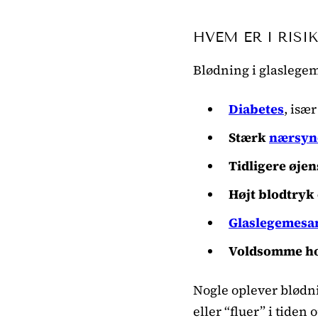
HVEM ER I RISI
Blødning i glaslege
Diabetes
, isæ
Stærk
nærsyn
Tidligere øje
Højt blodtryk
Glaslegemes
Voldsomme hov
Nogle oplever blødn
eller “fluer” i tiden o