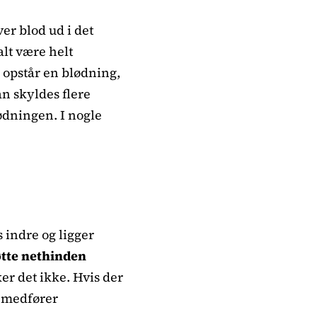
ver blod ud i det
alt være helt
 opstår en blødning,
an skyldes flere
ødningen. I nogle
s indre og ligger
øtte nethinden
r det ikke. Hvis der
t medfører