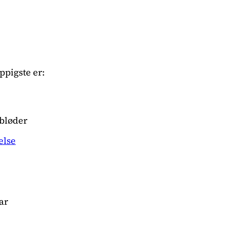
ppigste er:
 bløder
else
ar