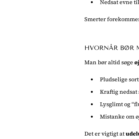
Nedsat evne til
Smerter forekommer 
HVORNÅR BØR 
Man bør altid søge
ø
Pludselige sorte
Kraftig nedsat
Lysglimt og “f
Mistanke om ø
Det er vigtigt at
ude