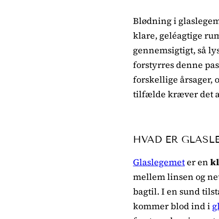
Blødning i glaslegem
klare, geléagtige rum
gennemsigtigt, så l
forstyrres denne pass
forskellige årsager,
tilfælde kræver det
HVAD ER GLASL
Glaslegemet
er en
k
mellem linsen og net
bagtil. I en sund tils
kommer blod ind i
g