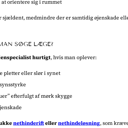
 at orientere sig i rummet
sjældent, medmindre der er samtidig øjenskade elle
MAN SØGE LÆGE?
jenspecialist hurtigt
, hvis man oplever:
 pletter eller slør i synet
 synsstyrke
luer” efterfulgt af mørk skygge
jenskade
lukke
nethinderift
eller
nethindeløsning
, som kræve