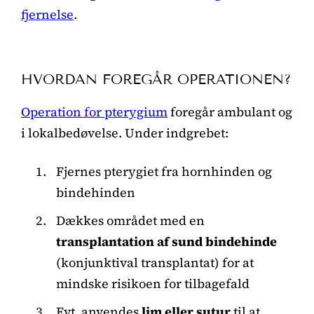
fjernelse
.
HVORDAN FOREGÅR OPERATIONEN?
Operation for pterygium
foregår ambulant og
i lokalbedøvelse. Under indgrebet:
Fjernes pterygiet fra hornhinden og
bindehinden
Dækkes området med en
transplantation af sund bindehinde
(konjunktival transplantat) for at
mindske risikoen for tilbagefald
Evt. anvendes
lim eller sutur
til at