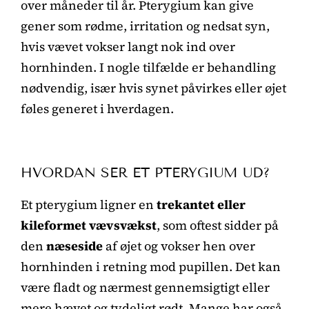
over måneder til år. Pterygium kan give
gener som rødme, irritation og nedsat syn,
hvis vævet vokser langt nok ind over
hornhinden. I nogle tilfælde er behandling
nødvendig, især hvis synet påvirkes eller øjet
føles generet i hverdagen.
HVORDAN SER ET PTERYGIUM UD?
Et pterygium ligner en
trekantet eller
kileformet vævsvækst
, som oftest sidder på
den
næseside
af øjet og vokser hen over
hornhinden i retning mod pupillen. Det kan
være fladt og nærmest gennemsigtigt eller
mere hævet og tydeligt rødt. Mange har også