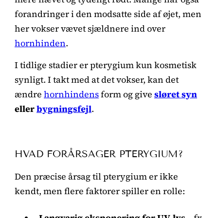
forandringer i den modsatte side af øjet, men
her vokser vævet sjældnere ind over
hornhinden
.
I tidlige stadier er pterygium kun kosmetisk
synligt. I takt med at det vokser, kan det
ændre
hornhindens
form og give
sløret syn
eller
bygningsfejl
.
HVAD FORÅRSAGER PTERYGIUM?
Den præcise årsag til pterygium er ikke
kendt, men flere faktorer spiller en rolle:
Langvarig eksponering for UV-lys
– fx