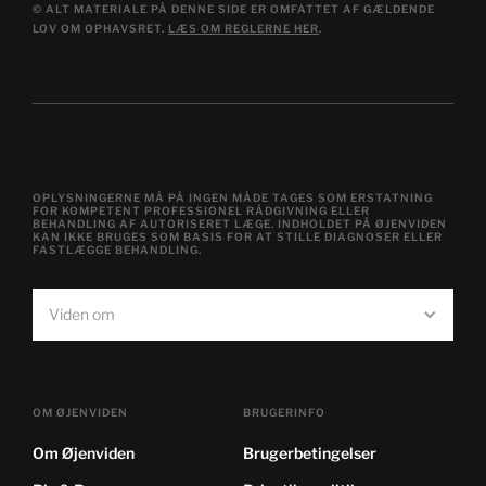
© ALT MATERIALE PÅ DENNE SIDE ER OMFATTET AF GÆLDENDE
LOV OM OPHAVSRET.
LÆS OM REGLERNE HER
.
OPLYSNINGERNE MÅ PÅ INGEN MÅDE TAGES SOM ERSTATNING
FOR KOMPETENT PROFESSIONEL RÅDGIVNING ELLER
BEHANDLING AF AUTORISERET LÆGE. INDHOLDET PÅ ØJENVIDEN
KAN IKKE BRUGES SOM BASIS FOR AT STILLE DIAGNOSER ELLER
FASTLÆGGE BEHANDLING.
Viden om
OM ØJENVIDEN
BRUGERINFO
Om Øjenviden
Brugerbetingelser