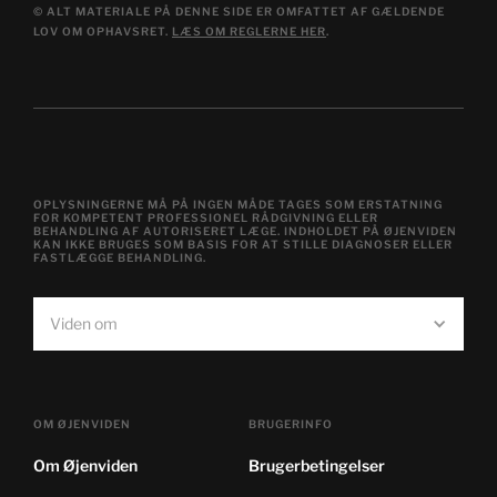
© ALT MATERIALE PÅ DENNE SIDE ER OMFATTET AF GÆLDENDE
LOV OM OPHAVSRET.
LÆS OM REGLERNE HER
.
OPLYSNINGERNE MÅ PÅ INGEN MÅDE TAGES SOM ERSTATNING
FOR KOMPETENT PROFESSIONEL RÅDGIVNING ELLER
BEHANDLING AF AUTORISERET LÆGE. INDHOLDET PÅ ØJENVIDEN
KAN IKKE BRUGES SOM BASIS FOR AT STILLE DIAGNOSER ELLER
FASTLÆGGE BEHANDLING.
Viden om
OM ØJENVIDEN
BRUGERINFO
Om Øjenviden
Brugerbetingelser