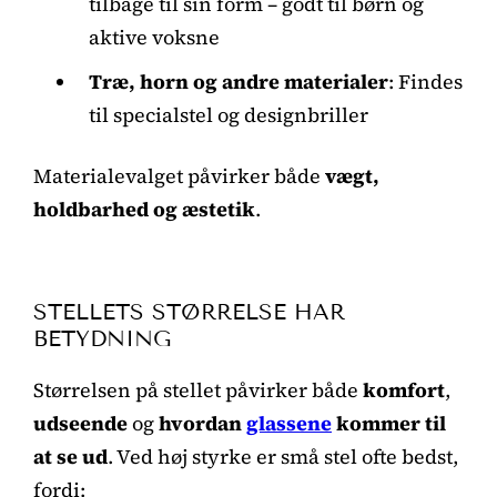
tilbage til sin form – godt til børn og
aktive voksne
Træ, horn og andre materialer
: Findes
til specialstel og designbriller
Materialevalget påvirker både
vægt,
holdbarhed og æstetik
.
STELLETS STØRRELSE HAR
BETYDNING
Størrelsen på stellet påvirker både
komfort
,
udseende
og
hvordan
glassene
kommer til
at se ud
. Ved høj styrke er små stel ofte bedst,
fordi: