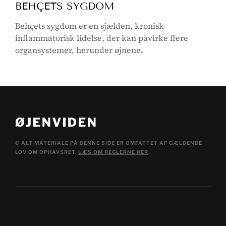
BEHÇETS SYGDOM
Behçets sygdom er en sjælden, kronisk
inflammatorisk lidelse, der kan påvirke flere
organsystemer, herunder øjnene.
© ALT MATERIALE PÅ DENNE SIDE ER OMFATTET AF GÆLDENDE
LOV OM OPHAVSRET.
LÆS OM REGLERNE HER
.