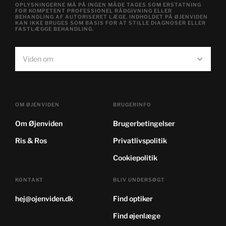
OPLYSNINGERNE MÅ PÅ INGEN MÅDE TAGES SOM ERSTATNING
FOR KOMPETENT PROFESSIONEL RÅDGIVNING ELLER
BEHANDLING AF AUTORISERET LÆGE. INDHOLDET PÅ ØJENVIDEN
KAN IKKE BRUGES SOM BASIS FOR AT STILLE DIAGNOSER ELLER
FASTLÆGGE BEHANDLING.
Viden om
OM ØJENVIDEN
BRUGERINFO
Om Øjenviden
Brugerbetingelser
Ris & Ros
Privatlivspolitik
Cookiepolitik
KONTAKT
BLIV UNDERSØGT
hej@ojenviden.dk
Find optiker
Find øjenlæge