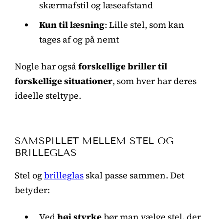
skærmafstil og læseafstand
Kun til læsning
: Lille stel, som kan
tages af og på nemt
Nogle har også
forskellige briller til
forskellige situationer
, som hver har deres
ideelle steltype.
SAMSPILLET MELLEM STEL OG
BRILLEGLAS
Stel og
brilleglas
skal passe sammen. Det
betyder:
Ved
høj styrke
bør man vælge stel, der