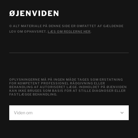
© ALT MATERIALE PÅ DENNE SIDE ER OMFATTET AF GÆLDENDE
LOV OM OPHAVSRET.
LÆS OM REGLERNE HER
.
OPLYSNINGERNE MÅ PÅ INGEN MÅDE TAGES SOM ERSTATNING
FOR KOMPETENT PROFESSIONEL RÅDGIVNING ELLER
BEHANDLING AF AUTORISERET LÆGE. INDHOLDET PÅ ØJENVIDEN
KAN IKKE BRUGES SOM BASIS FOR AT STILLE DIAGNOSER ELLER
FASTLÆGGE BEHANDLING.
Viden om