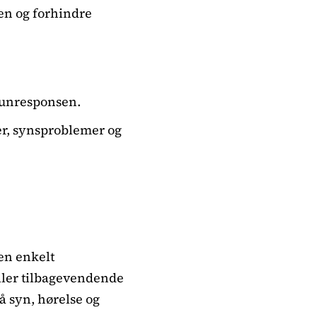
en og forhindre
unresponsen.
r, synsproblemer og
 en enkelt
ller tilbagevendende
 syn, hørelse og