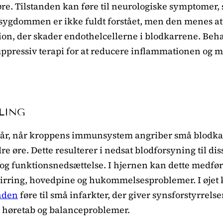
øre. Tilstanden kan føre til neurologiske symptomer, 
 sygdommen er ikke fuldt forstået, men den menes at
on, der skader endothelcellerne i blodkarrene. Beh
pressiv terapi for at reducere inflammationen og 
LING
år, når kroppens immunsystem angriber små blodkar
re øre. Dette resulterer i nedsat blodforsyning til di
d og funktionsnedsættelse. I hjernen kan dette medfø
rring, hovedpine og hukommelsesproblemer. I øjet 
nden
føre til små infarkter, der giver synsforstyrrelse
l høretab og balanceproblemer.