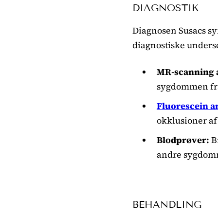
DIAGNOSTIK
Diagnosen Susacs sy
diagnostiske unders
MR-scanning a
sygdommen fra 
Fluorescein an
okklusioner af
Blodprøver:
Br
andre sygdom
BEHANDLING