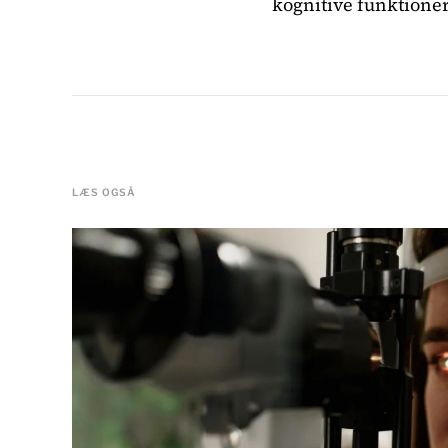
kognitive funktioner
LÆS OGSÅ