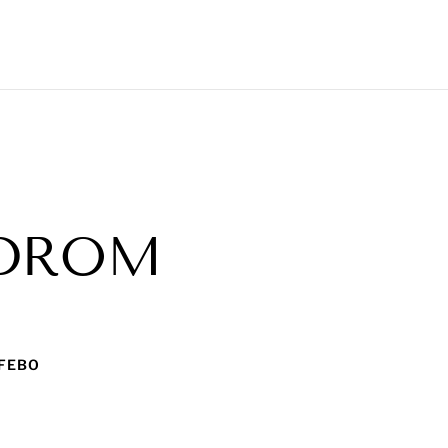
NDROM
 FEBO