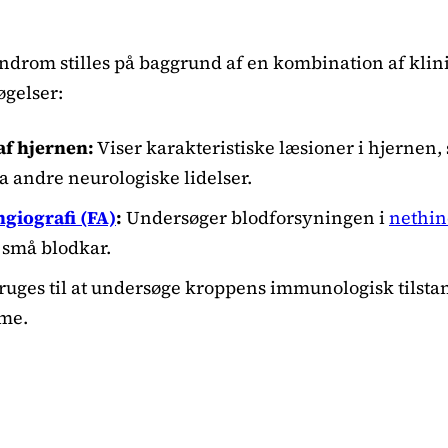
ndrom stilles på baggrund af en kombination af kli
øgelser:
f hjernen:
Viser karakteristiske læsioner i hjernen,
andre neurologiske lidelser.
giografi (FA)
:
Undersøger blodforsyningen i
nethi
 små blodkar.
uges til at undersøge kroppens immunologisk tilstan
me.