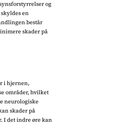
synsforstyrrelser og
 skyldes en
andlingen består
minimere skader på
 i hjernen,
sse områder, hvilket
re neurologiske
kan skader på
r. I det indre øre kan