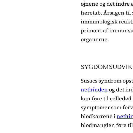
øjnene og det indre 
høretab. Årsagen til
immunologisk reakti
primært af immunsup
organerne.
SYGDOMSUDVIK
Susacs syndrom opst
nethinden
og det ind
kan føre til celledø
symptomer som forvi
blodkarrene i
nethi
blodmanglen føre ti