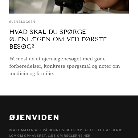
ØJENBLOGGEN
HVAD SKAL DU SPØRGE
ØJENLÆGEN OM VED FØRSTE
BESØG?
Få mest ud af øjenlægebesøget med gode
forberedelser, konkrete spørgsmål og noter om
medicin og familie.
© ALT MATERIALE PÅ DENNE SIDE ER OMFATTET AF GÆLDENDE
LOV OM OPHAVSRET.
LÆS OM REGLERNE HER
.