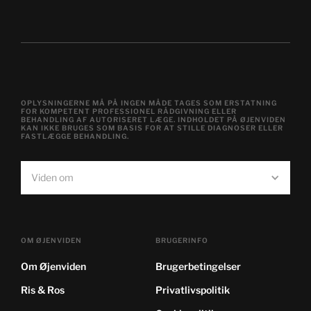
OPLYSNINGERNE MÅ PÅ INGEN MÅDE TAGES SOM ERSTATNING
FOR KOMPETENT PROFESSIONEL RÅDGIVNING ELLER
BEHANDLING AF AUTORISERET LÆGE. INDHOLDET PÅ ØJENVIDEN
KAN IKKE BRUGES SOM BASIS FOR AT STILLE DIAGNOSER ELLER
FASTLÆGGE BEHANDLING.
Viden om
OM ØJENVIDEN
BRUGERINFO
Om Øjenviden
Brugerbetingelser
Ris & Ros
Privatlivspolitik