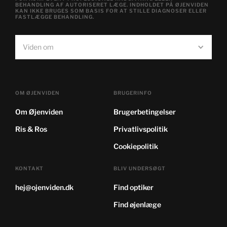
BEHANDLING AF AUTORISERET LÆGE. INDHOLDET PÅ ØJENVIDEN
KAN IKKE BRUGES SOM BASIS FOR AT STILLE DIAGNOSER ELLER
FASTLÆGGE BEHANDLING.
Viden om
OM ØJENVIDEN
BRUGERINFO
Om Øjenviden
Brugerbetingelser
Ris & Ros
Privatlivspolitik
Cookiepolitik
KONTAKT
BLIV UNDERSØGT
hej@ojenviden.dk
Find optiker
Find øjenlæge