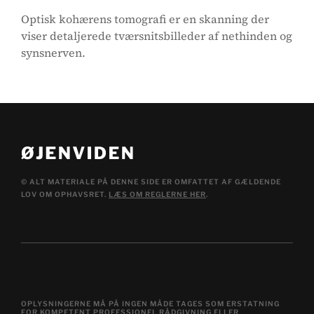
Optisk kohærens tomografi er en skanning der
viser detaljerede tværsnitsbilleder af nethinden og
synsnerven.
© ALT MATERIALE PÅ DENNE SIDE ER OMFATTET AF GÆLDENDE
LOV OM OPHAVSRET.
LÆS OM REGLERNE HER
.
OPLYSNINGERNE MÅ PÅ INGEN MÅDE TAGES SOM ERSTATNING
FOR KOMPETENT PROFESSIONEL RÅDGIVNING ELLER