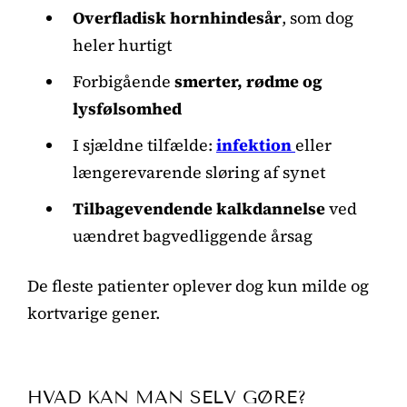
Overfladisk hornhindesår
, som dog
heler hurtigt
Forbigående
smerter, rødme og
lysfølsomhed
I sjældne tilfælde:
infektion
eller
længerevarende sløring af synet
Tilbagevendende kalkdannelse
ved
uændret bagvedliggende årsag
De fleste patienter oplever dog kun milde og
kortvarige gener.
HVAD KAN MAN SELV GØRE?