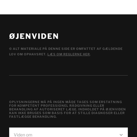
© ALT MATERIALE PÅ DENNE SIDE ER OMFATTET AF GÆLDENDE
LOV OM OPHAVSRET.
LÆS OM REGLERNE HER
.
OPLYSNINGERNE MÅ PÅ INGEN MÅDE TAGES SOM ERSTATNING
FOR KOMPETENT PROFESSIONEL RÅDGIVNING ELLER
BEHANDLING AF AUTORISERET LÆGE. INDHOLDET PÅ ØJENVIDEN
KAN IKKE BRUGES SOM BASIS FOR AT STILLE DIAGNOSER ELLER
FASTLÆGGE BEHANDLING.
Viden om