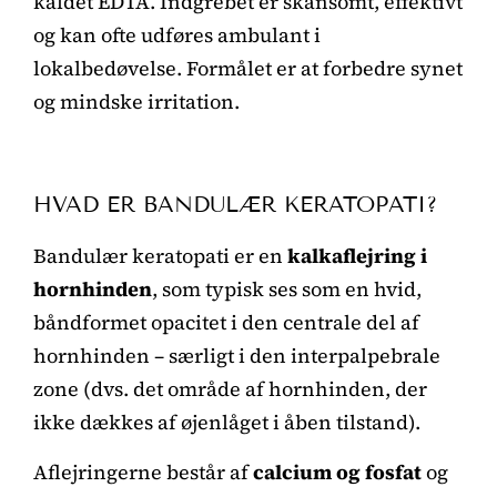
kaldet EDTA. Indgrebet er skånsomt, effektivt
og kan ofte udføres ambulant i
lokalbedøvelse. Formålet er at forbedre synet
og mindske irritation.
HVAD ER BANDULÆR KERATOPATI?
Bandulær keratopati er en
kalkaflejring i
hornhinden
, som typisk ses som en hvid,
båndformet opacitet i den centrale del af
hornhinden – særligt i den interpalpebrale
zone (dvs. det område af hornhinden, der
ikke dækkes af øjenlåget i åben tilstand).
Aflejringerne består af
calcium og fosfat
og