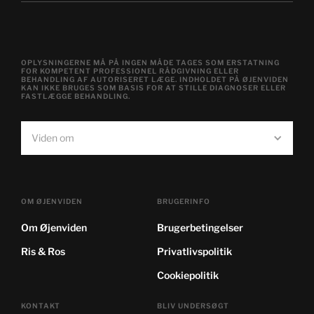
OPLYSNINGERNE MÅ PÅ INGEN MÅDE TAGES SOM ERSTATNING
FOR KOMPETENT PROFESSIONEL RÅDGIVNING ELLER
BEHANDLING AF AUTORISERET LÆGE. INDHOLDET PÅ ØJENVIDEN
KAN IKKE BRUGES SOM BASIS FOR AT STILLE DIAGNOSER ELLER
FASTLÆGGE BEHANDLING.
Viden om
OM ØJENVIDEN
BRUGERINFO
Om Øjenviden
Brugerbetingelser
Ris & Ros
Privatlivspolitik
Cookiepolitik
KONTAKT
BLIV UNDERSØGT