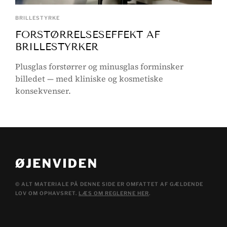
BRILLESTYRKE
FORSTØRRELSESEFFEKT AF
BRILLESTYRKER
Plusglas forstørrer og minusglas forminsker
billedet — med kliniske og kosmetiske
konsekvenser.
© ALT MATERIALE PÅ DENNE SIDE ER OMFATTET AF GÆLDENDE
LOV OM OPHAVSRET.
LÆS OM REGLERNE HER
.