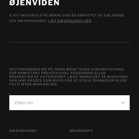
© ALT MATERIALE PÅ DENNE SIDE ER OMFATTET AF GÆLDENDE
LOV OM OPHAVSRET.
LÆS OM REGLERNE HER
.
OPLYSNINGERNE MÅ PÅ INGEN MÅDE TAGES SOM ERSTATNING
FOR KOMPETENT PROFESSIONEL RÅDGIVNING ELLER
BEHANDLING AF AUTORISERET LÆGE. INDHOLDET PÅ ØJENVIDEN
KAN IKKE BRUGES SOM BASIS FOR AT STILLE DIAGNOSER ELLER
FASTLÆGGE BEHANDLING.
Viden om
OM ØJENVIDEN
BRUGERINFO