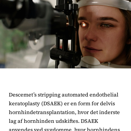
Descemet’s stripping automated endothelial
keratoplasty (DSAEK) er en form for delvis
hornhindetransplantation, hvor det inderste
lag af hornhinden udskiftes. DSAEK
anvendes ved sygdomme, hvor hornhindens