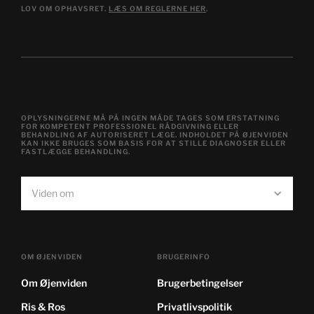
LOV OM OPHAVSRET.
LÆS OM REGLERNE HER
.
OPLYSNINGERNE MÅ PÅ INGEN MÅDE TAGES SOM ERSTATNING
FOR KOMPETENT PROFESSIONEL RÅDGIVNING ELLER
BEHANDLING AF AUTORISERET LÆGE. INDHOLDET PÅ ØJENVIDEN
KAN IKKE BRUGES SOM BASIS FOR AT STILLE DIAGNOSER ELLER
FASTLÆGGE BEHANDLING.
Viden om
OM ØJENVIDEN
BRUGERINFO
Om Øjenviden
Brugerbetingelser
Ris & Ros
Privatlivspolitik