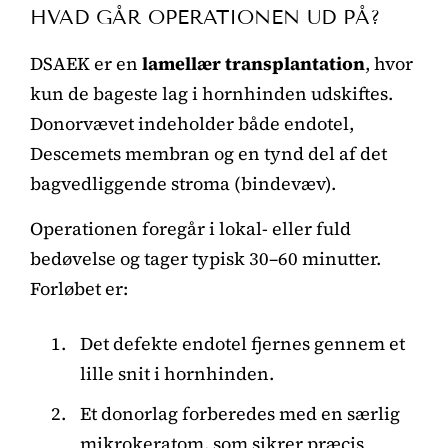
HVAD GÅR OPERATIONEN UD PÅ?
DSAEK er en
lamellær transplantation
, hvor
kun de bageste lag i hornhinden udskiftes.
Donorvævet indeholder både endotel,
Descemets membran og en tynd del af det
bagvedliggende stroma (bindevæv).
Operationen foregår i lokal- eller fuld
bedøvelse og tager typisk 30–60 minutter.
Forløbet er:
Det defekte endotel fjernes gennem et
lille snit i hornhinden.
Et donorlag forberedes med en særlig
mikrokeratom, som sikrer præcis