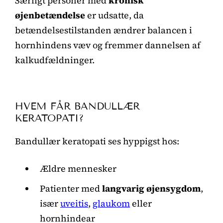
Særligt personer med
kronisk
øjenbetændelse
er udsatte, da
betændelsestilstanden ændrer balancen i
hornhindens væv og fremmer dannelsen af
kalkudfældninger.
HVEM FÅR BANDULLÆR
KERATOPATI?
Bandullær keratopati ses hyppigst hos:
Ældre mennesker
Patienter med
langvarig øjensygdom
,
især
uveitis
,
glaukom
eller
hornhindear