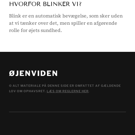
HVORFOR BLINKER VI?
Blink er en automatisk bevægelse, som sker uden
at vi tænker over det, men spiller en afgørende
rolle for øjets sundhed.
© ALT MATERIALE PÅ DENNE SIDE ER OMFATTET AF GÆLDENDE
LOV OM OPHAVSRET.
LÆS OM REGLERNE HER
.