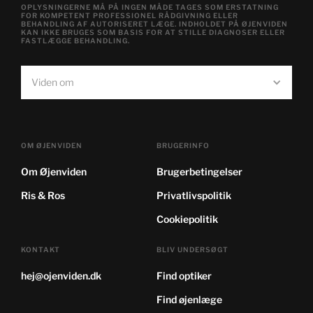
OPLYSNINGERNE MÅ PÅ INGEN MÅDE TAGES SOM ERSTATNING
FOR KOMPETENT PROFESSIONEL RÅDGIVNING ELLER
BEHANDLING AF AUTORISERET LÆGE. INDHOLDET PÅ ØJENVIDEN
KAN IKKE BRUGES SOM BASIS FOR AT STILLE DIAGNOSER ELLER
FASTLÆGGE BEHANDLING.
Viden om
OM ØJENVIDEN
BRUGERINFO
Om Øjenviden
Brugerbetingelser
Ris & Ros
Privatlivspolitik
Cookiepolitik
KONTAKT
BLIV UNDERSØGT
hej@ojenviden.dk
Find optiker
Find øjenlæge