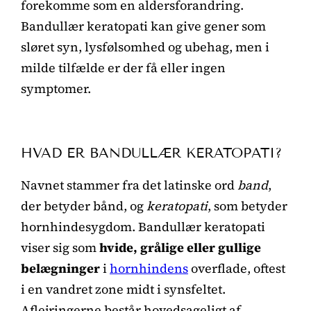
forekomme som en aldersforandring.
Bandullær keratopati kan give gener som
sløret syn, lysfølsomhed og ubehag, men i
milde tilfælde er der få eller ingen
symptomer.
HVAD ER BANDULLÆR KERATOPATI?
Navnet stammer fra det latinske ord
band
,
der betyder bånd, og
keratopati
, som betyder
hornhindesygdom. Bandullær keratopati
viser sig som
hvide, grålige eller gullige
belægninger
i
hornhindens
overflade, oftest
i en vandret zone midt i synsfeltet.
Aflejringerne består hovedsageligt af