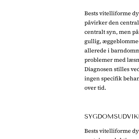
Bests vitelliforme d
påvirker den centra
centralt syn, men på
gullig, æggeblomme-l
allerede i barndomm
problemer med læsni
Diagnosen stilles ved
ingen specifik behan
over tid.
SYGDOMSUDVIK
Bests vitelliforme d