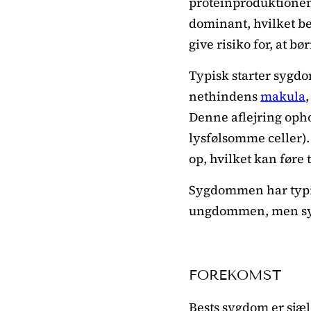
proteinproduktione
dominant, hvilket be
give risiko for, at b
Typisk starter sygdo
nethindens
makula
Denne aflejring opho
lysfølsomme celler).
op, hvilket kan føre 
Sygdommen har typis
ungdommen, men synet
FOREKOMST
Bests sygdom er sjæl