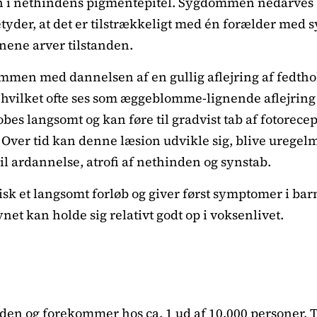
n i nethindens pigmentepitel. Sygdommen nedarves 
tyder, at det er tilstrækkeligt med én forælder med
ørnene arver tilstanden.
mmen med dannelsen af en gullig aflejring af fedthol
, hvilket ofte ses som æggeblomme-lignende aflejrin
bes langsomt og kan føre til gradvist tab af fotorecep
 Over tid kan denne læsion udvikle sig, blive uregel
til ardannelse, atrofi af nethinden og synstab.
k et langsomt forløb og giver først symptomer i b
 kan holde sig relativt godt op i voksenlivet.
den og forekommer hos ca. 1 ud af 10.000 personer. T