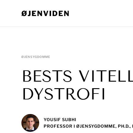
ØJENSYGDOMME
BESTS VITE
DYSTROFI
YOUSIF SUBHI
PROFESSOR I ØJENSYGDOMME, PH.D.,