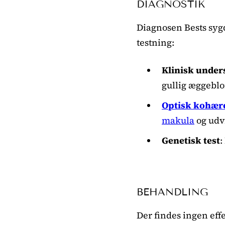
DIAGNOSTIK
Diagnosen Bests sygd
testning:
Klinisk under
gullig æggebl
Optisk kohære
makula
og udv
Genetisk test
:
BEHANDLING
Der findes ingen eff