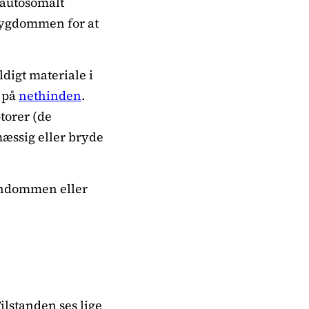
autosomalt
 sygdommen for at
digt materiale i
g på
nethinden
.
torer (de
mæssig eller bryde
arndommen eller
ilstanden ses lige