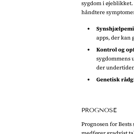
sygdom i øjeblikket.
håndtere symptomer
Synshjælpemi
apps, der kan g
Kontrol og op
sygdommens ud
der undertide
Genetisk rådg
PROGNOSE
Prognosen for Bests
medfører gradvist ta