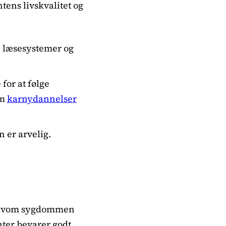
tens livskvalitet og
ke læsesystemer og
for at følge
om
karnydannelser
 er arvelig.
 selvom sygdommen
nter bevarer godt