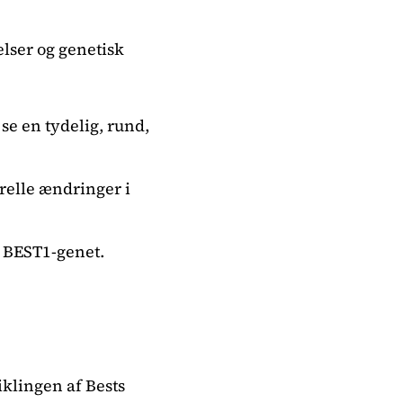
lser og genetisk
se en tydelig, rund,
urelle ændringer i
i BEST1-genet.
iklingen af Bests