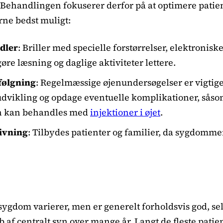
 Behandlingen fokuserer derfor på at optimere patien
ne bedst muligt:
dler
: Briller med specielle forstørrelser, elektronis
øre læsning og daglige aktiviteter lettere.
følgning
: Regelmæssige øjenundersøgelser er vigtige 
vikling og opdage eventuelle komplikationer, sås
n kan behandles med
injektioner i øjet
.
ivning
: Tilbydes patienter og familier, da sygdommen
 sygdom varierer, men er generelt forholdsvis god,
b af centralt syn over mange år. Langt de fleste patie