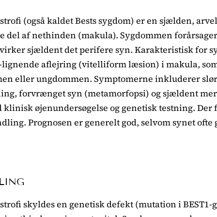
ystrofi (også kaldet Bests sygdom) er en sjælden, arv
le del af nethinden (makula). Sygdommen forårsager 
virker sjældent det perifere syn. Karakteristisk for
ignende aflejring (vitelliform læsion) i makula, som
en eller ungdommen. Symptomerne inkluderer sløret
ng, forvrænget syn (metamorfopsi) og sjældent mere
 klinisk øjenundersøgelse og genetisk testning. Der f
dling. Prognosen er generelt god, selvom synet ofte 
LING
ystrofi skyldes en genetisk defekt (mutation i BEST1-g