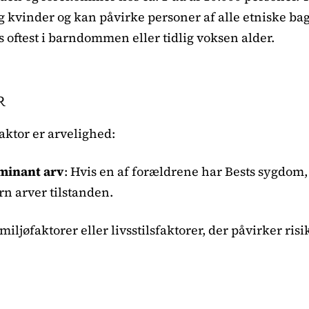
 kvinder og kan påvirke personer af alle etniske ba
ftest i barndommen eller tidlig voksen alder.
R
ktor er arvelighed:
minant arv
: Hvis en af forældrene har Bests sygdom,
arn arver tilstanden.
iljøfaktorer eller livsstilsfaktorer, der påvirker risi