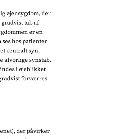
elig øjensygdom, der
gradvist tab af
 sygdommen er en
 ses hos patienter
 centralt syn,
 alvorlige synstab.
indes i øjeblikket
gradvist forværres
enet), der påvirker