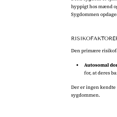
hyppigt hos mænd og
Sygdommen opdages o
RISIKOFAKTORE
Den primære risikofa
Autosomal do
for, at deres b
Der er ingen kendte m
sygdommen.