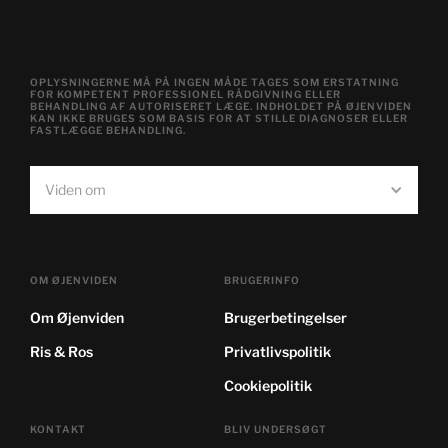
OPLYSNINGERNE MÅ PÅ INGEN MÅDE TAGES SOM ERSTATNING
FOR KOMPETENT PROFESSIONEL RÅDGIVNING ELLER
BEHANDLING AF AUTORISERET LÆGE. INDHOLDET PÅ ØJENVIDEN
KAN IKKE BRUGES SOM BASIS FOR AT STILLE DIAGNOSER ELLER
FASTLÆGGE BEHANDLING.
Viden om
OM ØJENVIDEN
BRUGERINFO
Om Øjenviden
Brugerbetingelser
Ris & Ros
Privatlivspolitik
Cookiepolitik
KONTAKT
BLIV UNDERSØGT