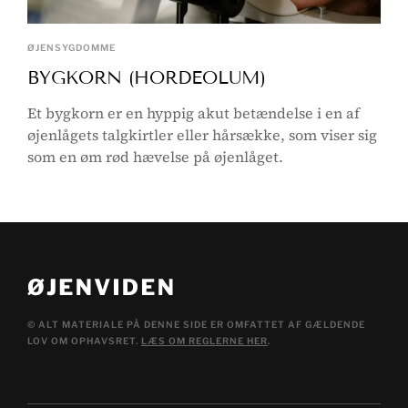
ØJENSYGDOMME
BYGKORN (HORDEOLUM)
Et bygkorn er en hyppig akut betændelse i en af
øjenlågets talgkirtler eller hårsække, som viser sig
som en øm rød hævelse på øjenlåget.
© ALT MATERIALE PÅ DENNE SIDE ER OMFATTET AF GÆLDENDE
LOV OM OPHAVSRET.
LÆS OM REGLERNE HER
.