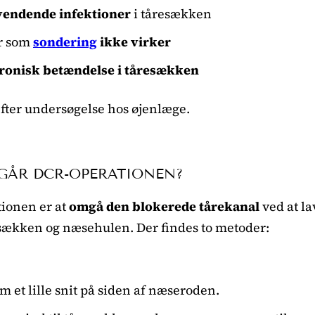
vendende infektioner
i tåresækken
r som
sondering
ikke virker
ronisk betændelse i tåresækken
fter undersøgelse hos øjenlæge.
GÅR DCR-OPERATIONEN?
ionen er at
omgå den blokerede tårekanal
ved at l
sækken og næsehulen. Der findes to metoder:
 et lille snit på siden af næseroden.