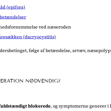
låd (epifora)
betændelser
mhedsfornemmelse ved næseroden
åresækken (dacryocystitis)
ersbetinget, følge af betændelse, arvæv, næsepolypp
PERATION NØDVENDIG?
fuldstændigt blokerede
, og symptomerne generer i