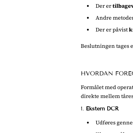
Der er
tilbage
Andre metode
Der er påvist
k
Beslutningen tages e
HVORDAN FORE
Formålet med operat
direkte mellem tåre
1.
Ekstern DCR
Udføres gennem