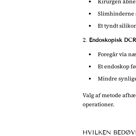
Kirurgen åbner
Slimhinderne s
Et tyndt siliko
2.
Endoskopisk DC
Foregår via næ
Et endoskop fø
Mindre synlige
Valg af metode afhæn
operationer.
HVILKEN BEDØV