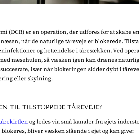
i (DCR) er en operation, der udføres for at skabe en
l næsen, når de naturlige tåreveje er blokerede. Tilst
jeninfektioner og betændelse i tåresækken. Ved oper
med næsehulen, så væsken igen kan drænes naturligt
uccesrate, især når blokeringen sidder dybt i tårev
ring eller skylning.
N TIL TILSTOPPEDE TÅREVEJE?
tårekirtlen
og ledes via små kanaler fra øjets inderst
 blokeres, bliver væsken stående i øjet og kan give: