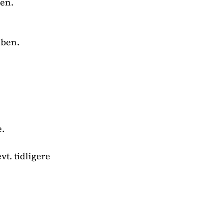
sen.
åben.
e.
t. tidligere