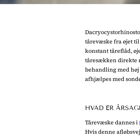
Dacryocystorhinostom
tårevæske fra øjet ti
konstant tåreflåd, ø
tåresækken direkte 
behandling med høj s
afhjælpes med sonde
HVAD ER ÅRSAGE
Tårevæske dannes i
Hvis denne afløbsvej