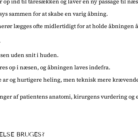
 op ind til tåresækken og laver en ny passage til næ
ys sammen for at skabe en varig åbning.
nerør lægges ofte midlertidigt for at holde åbningen 
R
sen uden snit i huden.
res op i næsen, og åbningen laves indefra.
 ar og hurtigere heling, men teknisk mere krævend
ger af patientens anatomi, kirurgens vurdering og ev
ELSE BRUGES?