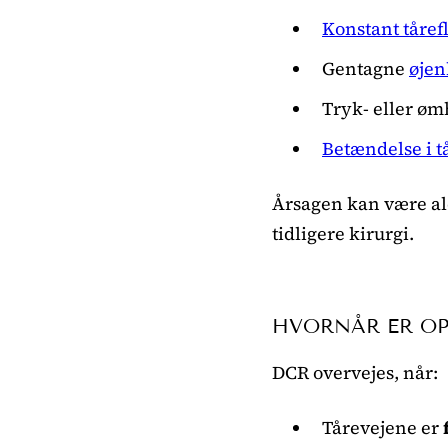
Konstant tåref
Gentagne
øjen
Tryk- eller ø
Betændelse i t
Årsagen kan være ald
tidligere kirurgi.
HVORNÅR ER O
DCR overvejes, når:
Tårevejene er