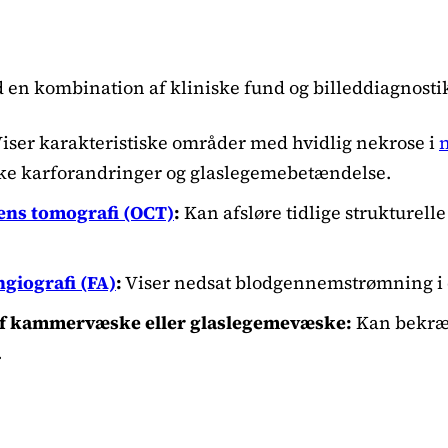
d en kombination af kliniske fund og billeddiagnosti
iser karakteristiske områder med hvidlig nekrose i
ke karforandringer og glaslegemebetændelse.
ns tomografi (OCT)
:
Kan afsløre tidlige strukturell
giografi (FA)
:
Viser nedsat blodgennemstrømning i 
af kammervæske eller glaslegemevæske:
Kan bekræf
.