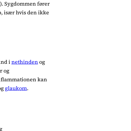
SV). Sygdommen fører
b, især hvis den ikke
and i
nethinden
og
r og
Inflammationen kan
og
glaukom
.
g