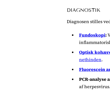
DIAGNOSTIK
Diagnosen stilles ve
Fundoskopi
:
V
inflammatoris
Optisk kohære
nethinden
.
Fluorescein an
PCR-analyse 
af herpesvirus