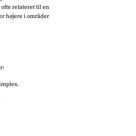
te relateret til en
er højere i områder
r:
simplex.
å