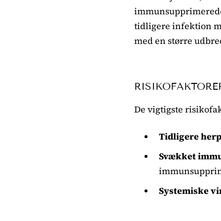
immunsupprimerede in
tidligere infektion 
med en større udbre
RISIKOFAKTORE
De vigtigste risikofa
Tidligere her
Svækket immu
immunsupprim
Systemiske vi