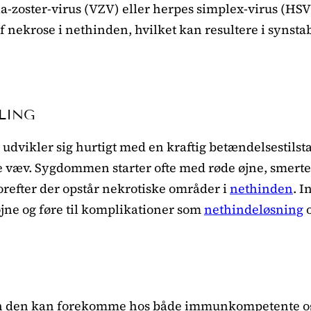
lla-zoster-virus (VZV) eller herpes simplex-virus (H
af nekrose i nethinden, hvilket kan resultere i synsta
LING
 udvikler sig hurtigt med en kraftig betændelsestilst
 væv. Sygdommen starter ofte med røde øjne, smerte
refter der opstår nekrotiske områder i
nethinden
. 
 øjne og føre til komplikationer som
nethindeløsning
n den kan forekomme hos både immunkompetente o