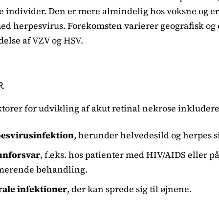
divider. Den er mere almindelig hos voksne og er of
med herpesvirus. Forekomsten varierer geografisk og 
delse af VZV og HSV.
R
ktorer for udvikling af akut retinal nekrose inkludere
pesvirusinfektion
, herunder helvedesild og herpes 
nforsvar
, f.eks. hos patienter med HIV/AIDS eller p
erende behandling.
rale infektioner
, der kan sprede sig til øjnene.