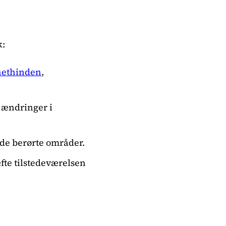
k:
nethinden
,
e ændringer i
de berørte områder.
te tilstedeværelsen