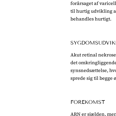
forårsaget af varice
til hurtig udvikling 
behandles hurtigt.
SYGDOMSUDVIK
Akut retinal nekrose
det omkringliggende
synsnedsættelse, hvo
sprede sig til begge
FOREKOMST
ARN er sjælden, me