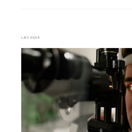
LÆS OGSÅ