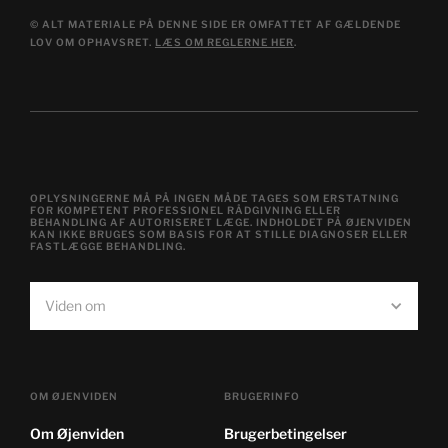
© ALT MATERIALE PÅ DENNE SIDE ER OMFATTET AF GÆLDENDE
LOV OM OPHAVSRET.
LÆS OM REGLERNE HER
.
OPLYSNINGERNE MÅ PÅ INGEN MÅDE TAGES SOM ERSTATNING
FOR KOMPETENT PROFESSIONEL RÅDGIVNING ELLER
BEHANDLING AF AUTORISERET LÆGE. INDHOLDET PÅ ØJENVIDEN
KAN IKKE BRUGES SOM BASIS FOR AT STILLE DIAGNOSER ELLER
FASTLÆGGE BEHANDLING.
Viden om
OM ØJENVIDEN
BRUGERINFO
Om Øjenviden
Brugerbetingelser