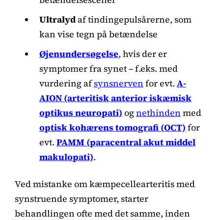
Ultralyd
af tindingepulsårerne, som
kan vise tegn på betændelse
Øjenundersøgelse
, hvis der er
symptomer fra synet – f.eks. med
vurdering af
synsnerven
for evt.
A-
AION (arteritisk anterior iskæmisk
optikus neuropati)
og
nethinden
med
optisk kohærens tomografi (OCT)
for
evt.
PAMM (paracentral akut middel
makulopati)
.
Ved mistanke om kæmpecellearteritis med
synstruende symptomer, starter
behandlingen ofte med det samme, inden