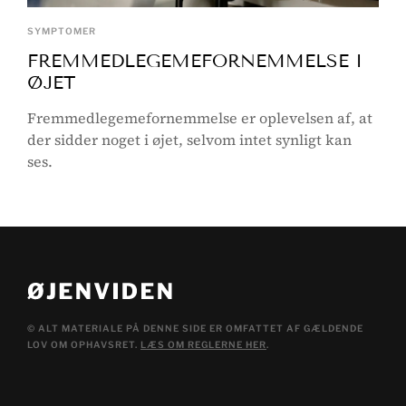
SYMPTOMER
FREMMEDLEGEMEFORNEMMELSE I
ØJET
Fremmedlegemefornemmelse er oplevelsen af, at
der sidder noget i øjet, selvom intet synligt kan
ses.
© ALT MATERIALE PÅ DENNE SIDE ER OMFATTET AF GÆLDENDE
LOV OM OPHAVSRET.
LÆS OM REGLERNE HER
.