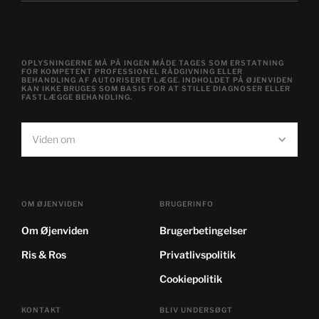
OPLYSNINGERNE MÅ PÅ INGEN MÅDE TAGES SOM ERSTATNING
FOR KOMPETENT PROFESSIONEL RÅDGIVNING ELLER
BEHANDLING AF AUTORISERET LÆGE. INDHOLDET PÅ ØJENVIDEN
KAN IKKE BRUGES SOM BASIS FOR AT STILLE DIAGNOSER ELLER
FASTLÆGGE BEHANDLING.
Viden om
OM ØJENVIDEN
BRUGERINFO
Om Øjenviden
Brugerbetingelser
Ris & Ros
Privatlivspolitik
Cookiepolitik
KONTAKT
BLIV UNDERSØGT