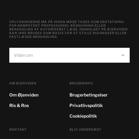
OPLYSNINGERNE MÅ PÅ INGEN MÅDE TAGES SOM ERSTATNING
FOR KOMPETENT PROFESSIONEL RÅDGIVNING ELLER
BEHANDLING AF AUTORISERET LÆGE. INDHOLDET PÅ ØJENVIDEN
KAN IKKE BRUGES SOM BASIS FOR AT STILLE DIAGNOSER ELLER
FASTLÆGGE BEHANDLING.
Viden om
OM ØJENVIDEN
BRUGERINFO
Om Øjenviden
Brugerbetingelser
Ris & Ros
Privatlivspolitik
Cookiepolitik
KONTAKT
BLIV UNDERSØGT