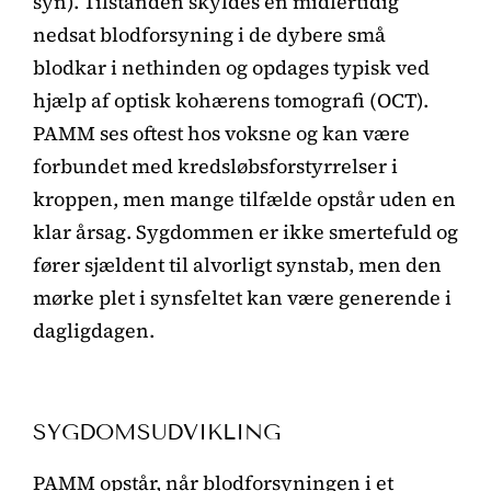
syn). Tilstanden skyldes en midlertidig
nedsat blodforsyning i de dybere små
blodkar i nethinden og opdages typisk ved
hjælp af optisk kohærens tomografi
(OCT).
PAMM ses oftest hos voksne og kan være
forbundet med kredsløbsforstyrrelser i
kroppen, men mange tilfælde opstår uden en
klar årsag. Sygdommen er ikke smertefuld og
fører sjældent til alvorligt synstab, men den
mørke plet i synsfeltet kan være generende i
dagligdagen.
SYGDOMSUDVIKLING
PAMM opstår, når blodforsyningen i et