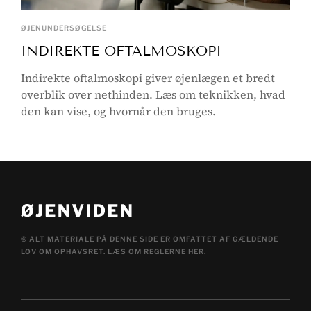
ØJENUNDERSØGELSE
INDIREKTE OFTALMOSKOPI
Indirekte oftalmoskopi giver øjenlægen et bredt
overblik over nethinden. Læs om teknikken, hvad
den kan vise, og hvornår den bruges.
© ALT MATERIALE PÅ DENNE SIDE ER OMFATTET AF GÆLDENDE
LOV OM OPHAVSRET.
LÆS OM REGLERNE HER
.