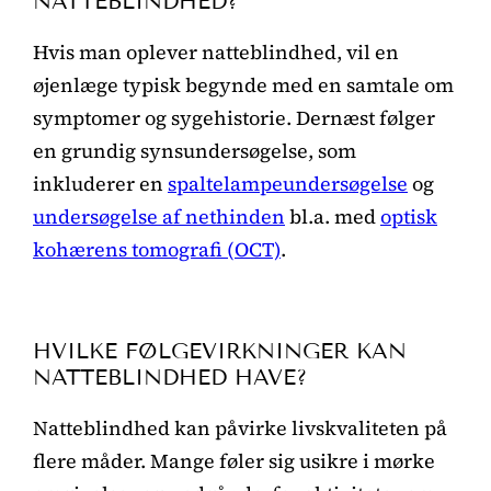
NATTEBLINDHED?
Hvis man oplever natteblindhed, vil en
øjenlæge typisk begynde med en samtale om
symptomer og sygehistorie. Dernæst følger
en grundig synsundersøgelse, som
inkluderer en
spaltelampeundersøgelse
og
undersøgelse af nethinden
bl.a. med
optisk
kohærens tomografi (OCT)
.
HVILKE FØLGEVIRKNINGER KAN
NATTEBLINDHED HAVE?
Natteblindhed kan påvirke livskvaliteten på
flere måder. Mange føler sig usikre i mørke