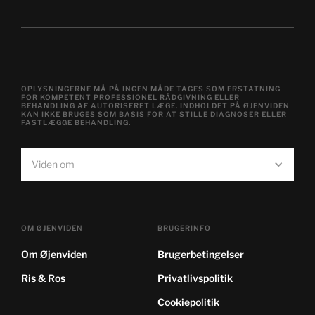
OPLYSNINGERNE MÅ PÅ INGEN MÅDE TAGES SOM ERSTATNING
FOR KOMPETENT PROFESSIONEL RÅDGIVNING ELLER
BEHANDLING AF AUTORISERET LÆGE. INDHOLDET PÅ ØJENVIDEN
KAN IKKE BRUGES SOM BASIS FOR AT STILLE DIAGNOSER ELLER
FASTLÆGGE BEHANDLING.
Viden om
OM ØJENVIDEN
BRUGERINFO
Om Øjenviden
Brugerbetingelser
Ris & Ros
Privatlivspolitik
Cookiepolitik