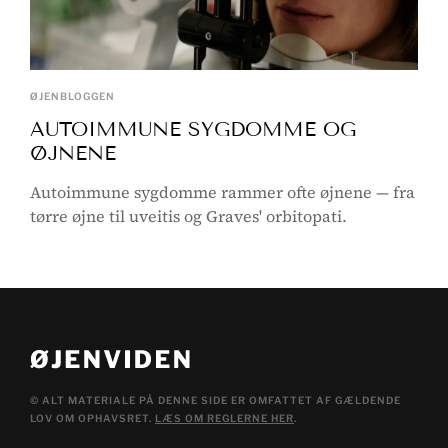
ØJENBLOGGEN
AUTOIMMUNE SYGDOMME OG
ØJNENE
Autoimmune sygdomme rammer ofte øjnene — fra
tørre øjne til uveitis og Graves' orbitopati.
© ALT MATERIALE PÅ DENNE SIDE ER OMFATTET AF GÆLDENDE
LOV OM OPHAVSRET.
LÆS OM REGLERNE HER
.