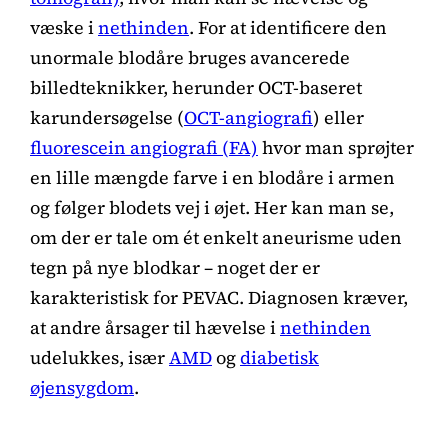
væske i
nethinden
. For at identificere den
unormale blodåre bruges avancerede
billedteknikker, herunder OCT-baseret
karundersøgelse (
OCT-angiografi
) eller
fluorescein angiografi (FA)
hvor man sprøjter
en lille mængde farve i en blodåre i armen
og følger blodets vej i øjet. Her kan man se,
om der er tale om ét enkelt aneurisme uden
tegn på nye blodkar – noget der er
karakteristisk for PEVAC. Diagnosen kræver,
at andre årsager til hævelse i
nethinden
udelukkes, især
AMD
og
diabetisk
øjensygdom
.