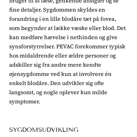
bruger til at læse, genkende ansigter og se
fine detaljer. Sygdommen skyldes en
forandring i en lille blodåre tæt på fovea,
som begynder at lække væske eller blod. Det
kan medføre hævelse i nethinden og give
synsforstyrrelser. PEVAC forekommer typisk
hos midaldrende eller ældre personer og
adskiller sig fra andre mere kendte
øjensygdomme ved kun at involvere én
enkelt blodåre. Den udvikler sig ofte
langsomt, og nogle oplever kun milde
symptomer.
SYGDOMSUDVIKLING