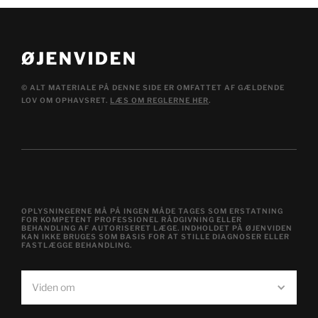
© ALT MATERIALE PÅ DENNE SIDE ER OMFATTET AF GÆLDENDE
LOV OM OPHAVSRET.
LÆS OM REGLERNE HER
.
OPLYSNINGERNE MÅ PÅ INGEN MÅDE TAGES SOM ERSTATNING
FOR KOMPETENT PROFESSIONEL RÅDGIVNING ELLER
BEHANDLING AF AUTORISERET LÆGE. INDHOLDET PÅ ØJENVIDEN
KAN IKKE BRUGES SOM BASIS FOR AT STILLE DIAGNOSER ELLER
FASTLÆGGE BEHANDLING.
Viden om