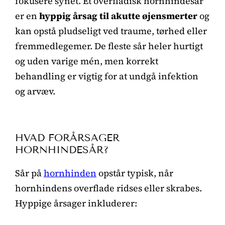
fokusere synet. Et overfladisk hornhindesår
er en
hyppig årsag til akutte øjensmerter
og
kan opstå pludseligt ved traume, tørhed eller
fremmedlegemer. De fleste sår heler hurtigt
og uden varige mén, men korrekt
behandling er vigtig for at undgå infektion
og arvæv.
HVAD FORÅRSAGER
HORNHINDESÅR?
Sår på
hornhinden
opstår typisk, når
hornhindens overflade ridses eller skrabes.
Hyppige årsager inkluderer: