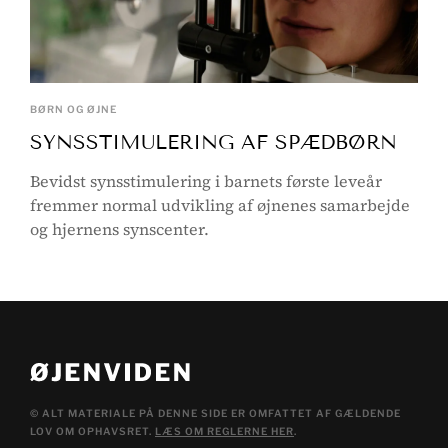
BØRN OG ØJNE
SYNSSTIMULERING AF SPÆDBØRN
Bevidst synsstimulering i barnets første leveår
fremmer normal udvikling af øjnenes samarbejde
og hjernens synscenter.
© ALT MATERIALE PÅ DENNE SIDE ER OMFATTET AF GÆLDENDE
LOV OM OPHAVSRET.
LÆS OM REGLERNE HER
.