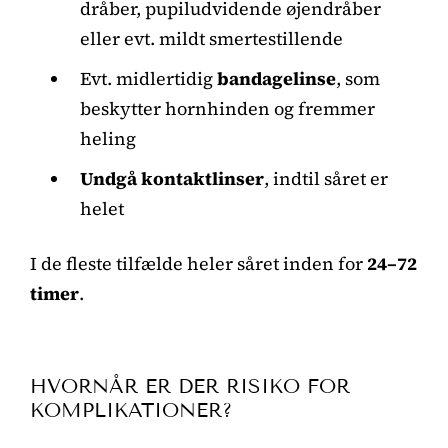
dråber, pupiludvidende øjendråber
eller evt. mildt smertestillende
Evt. midlertidig
bandagelinse
, som
beskytter hornhinden og fremmer
heling
Undgå kontaktlinser
, indtil såret er
helet
I de fleste tilfælde heler såret inden for
24–72
timer
.
HVORNÅR ER DER RISIKO FOR
KOMPLIKATIONER?