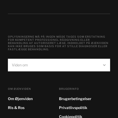
OPLYSNINGERNE MÅ PÅ INGEN MÅDE TAGES SOM ERSTATNING
FOR KOMPETENT PROFESSIONEL RÅDGIVNING ELLER
BEHANDLING AF AUTORISERET LÆGE. INDHOLDET PÅ ØJENVIDEN
KAN IKKE BRUGES SOM BASIS FOR AT STILLE DIAGNOSER ELLER
FASTLÆGGE BEHANDLING.
Viden om
OM ØJENVIDEN
BRUGERINFO
Om Øjenviden
Brugerbetingelser
Ris & Ros
Privatlivspolitik
Cookiepolitik