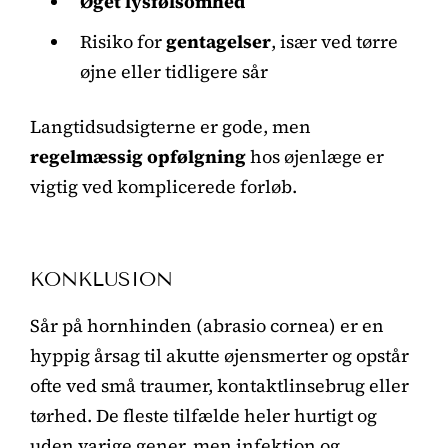
Øget lysfølsomhed
Risiko for
gentagelser
, især ved tørre
øjne eller tidligere sår
Langtidsudsigterne er gode, men
regelmæssig opfølgning
hos øjenlæge er
vigtig ved komplicerede forløb.
KONKLUSION
Sår på hornhinden (abrasio cornea) er en
hyppig årsag til akutte øjensmerter og opstår
ofte ved små traumer, kontaktlinsebrug eller
tørhed. De fleste tilfælde heler hurtigt og
uden varige gener, men infektion og