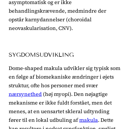
asymptomatisk og er ikke
behandlingskrævende, medmindre der
opstår karnydannelser (choroidal
neovaskularisation, CNV).
SYGDOMSUDVIKLING
Dome-shaped makula udvikler sig typisk som
en følge af biomekaniske ændringer i øjets
struktur, ofte hos personer med svær
nærsynethed
(høj myopi). Den nøjagtige
mekanisme er ikke fuldt forstået, men det
menes, at en uensartet skleral udtynding
fører til en lokal udbuling af
makula
. Dette
kan resultere i nedsat synsfunktion, særligt