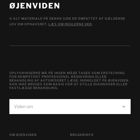
© ALT MATERIALE PÅ DENNE SIDE ER OMFATTET AF GÆLDENDE
LOV OM OPHAVSRET.
LÆS OM REGLERNE HER
.
OPLYSNINGERNE MÅ PÅ INGEN MÅDE TAGES SOM ERSTATNING
FOR KOMPETENT PROFESSIONEL RÅDGIVNING ELLER
BEHANDLING AF AUTORISERET LÆGE. INDHOLDET PÅ ØJENVIDEN
KAN IKKE BRUGES SOM BASIS FOR AT STILLE DIAGNOSER ELLER
FASTLÆGGE BEHANDLING.
Viden om
OM ØJENVIDEN
BRUGERINFO