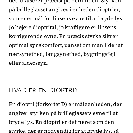
det fokuserer præcist på nethinden. Styrken
på brilleglasset angives i enheden dioptrier,
som er et mål for linsens evne til at bryde lys.
Jo højere dioptrital, jo kraftigere er linsens
korrigerende evne. En præcis styrke sikrer
optimal synskomfort, uanset om man lider af
nærsynethed, langsynethed, bygningsfejl
eller alderssyn.
HVAD ER EN DIOPTRI?
En dioptri (forkortet D) er måleenheden, der
angiver styrken på brilleglassets evne til at
bryde lys. En dioptri er defineret som den
styrke, der er nødvendig for at bryde lys, så