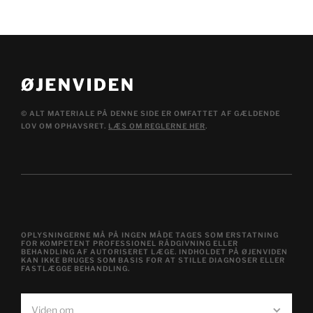
© ALT MATERIALE PÅ DENNE SIDE ER OMFATTET AF GÆLDENDE
LOV OM OPHAVSRET.
LÆS OM REGLERNE HER
.
OPLYSNINGERNE MÅ PÅ INGEN MÅDE TAGES SOM ERSTATNING
FOR KOMPETENT PROFESSIONEL RÅDGIVNING ELLER
BEHANDLING AF AUTORISERET LÆGE. INDHOLDET PÅ ØJENVIDEN
KAN IKKE BRUGES SOM BASIS FOR AT STILLE DIAGNOSER ELLER
FASTLÆGGE BEHANDLING.
Viden om