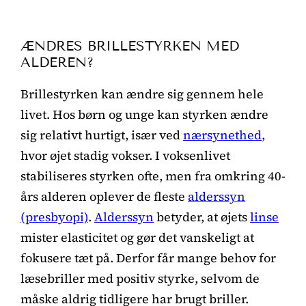
ÆNDRES BRILLESTYRKEN MED
ALDEREN?
Brillestyrken kan ændre sig gennem hele
livet. Hos børn og unge kan styrken ændre
sig relativt hurtigt, især ved
nærsynethed
,
hvor øjet stadig vokser. I voksenlivet
stabiliseres styrken ofte, men fra omkring 40-
års alderen oplever de fleste
alderssyn
(presbyopi)
.
Alderssyn
betyder, at øjets
linse
mister elasticitet og gør det vanskeligt at
fokusere tæt på. Derfor får mange behov for
læsebriller med positiv styrke, selvom de
måske aldrig tidligere har brugt briller.