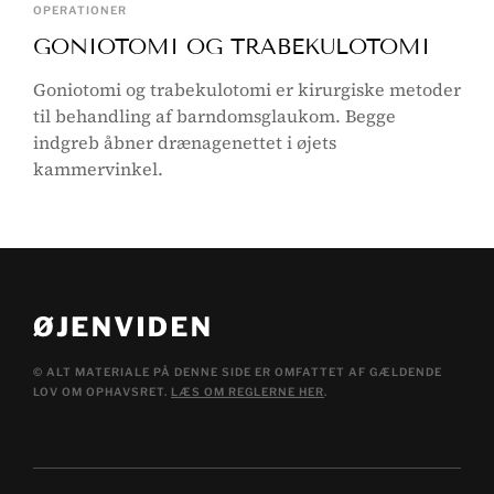
OPERATIONER
GONIOTOMI OG TRABEKULOTOMI
Goniotomi og trabekulotomi er kirurgiske metoder
til behandling af barndomsglaukom. Begge
indgreb åbner drænagenettet i øjets
kammervinkel.
© ALT MATERIALE PÅ DENNE SIDE ER OMFATTET AF GÆLDENDE
LOV OM OPHAVSRET.
LÆS OM REGLERNE HER
.