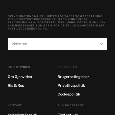
OPLYSNINGERNE MÅ PÅ INGEN MÅDE TAGES SOM ERSTATNING
FOR KOMPETENT PROFESSIONEL RÅDGIVNING ELLER
BEHANDLING AF AUTORISERET LÆGE. INDHOLDET PÅ ØJENVIDEN
KAN IKKE BRUGES SOM BASIS FOR AT STILLE DIAGNOSER ELLER
FASTLÆGGE BEHANDLING.
Viden om
OM ØJENVIDEN
BRUGERINFO
Om Øjenviden
Brugerbetingelser
Ris & Ros
Privatlivspolitik
Cookiepolitik
KONTAKT
BLIV UNDERSØGT
hej@ojenviden.dk
Find optiker