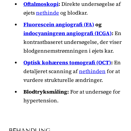
Oftalmoskopi
:
Direkte undersøgelse af
øjets
nethinde
og blodkar.
Fluorescein angiografi (FA)
og
indocyaningrøn angiografi (ICGA)
:
En
kontrastbaseret undersøgelse, der viser
blodgennemstrømningen i øjets kar.
Optisk kohærens tomografi (OCT)
:
En
detaljeret scanning af
nethinden
for at
vurdere strukturelle ændringer.
Blodtryksmåling:
For at undersøge for
hypertension.
BEHANDLING