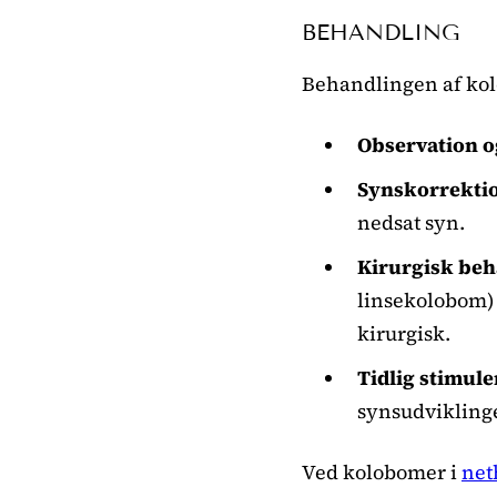
BEHANDLING
Behandlingen af kol
Observation o
Synskorrekti
nedsat syn.
Kirurgisk beh
linsekolobom) 
kirurgisk.
Tidlig stimule
synsudviklinge
Ved kolobomer i
net