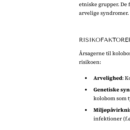
etniske grupper. De 
arvelige syndromer.
RISIKOFAKTORE
Årsagerne til kolobo
risikoen:
Arvelighed
: 
Genetiske sy
kolobom som t
Miljøpåvirkni
infektioner (f.