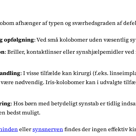
obom afhænger af typen og sværhedsgraden af defe
g opfølgning
: Ved små kolobomer uden væsentlig s
on
: Briller, kontaktlinser eller synshjælpemidler ved 
andling
: I visse tilfælde kan kirurgi (f.eks. linseimp
være nødvendig. Iris-kolobomer kan i udvalgte tilfæ
ring
: Hos børn med betydeligt synstab er tidlig indsats
n bedst muligt.
hinden
eller
synsnerven
findes der ingen effektiv k