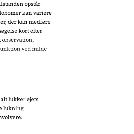
ilstanden opstår
Kolobomer kan variere
ter, der kan medføre
øgelse kort efter
 observation,
funktion ved milde
alt lukker øjets
e lukning
nvolvere: