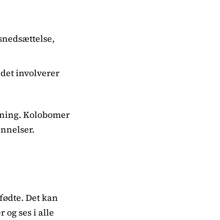
snedsættelse,
 det involverer
kning. Kolobomer
nnelser.
fødte. Det kan
 og ses i alle