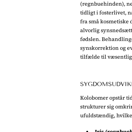
(regnbuehinden), ne
tidligt i fosterlivet
fra små kosmetiske d
alvorlig synsnedsætt
fødslen. Behandling
synskorrektion og ev
tilfælde til væsentl
SYGDOMSUDVIK
Kolobomer opstår tid
strukturer sig omkri
ufuldstændig, hvilke
Iris (regnbue