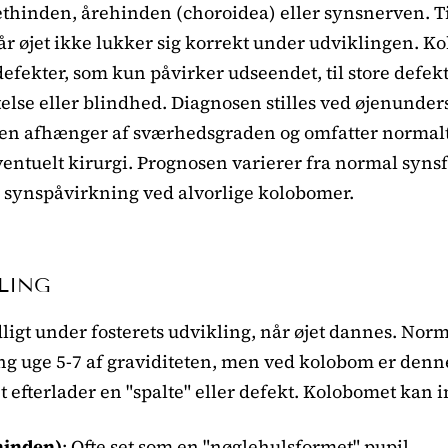
thinden, årehinden (choroidea) eller synsnerven. T
, når øjet ikke lukker sig korrekt under udviklingen. 
efekter, som kun påvirker udseendet, til store defek
else eller blindhed. Diagnosen stilles ved øjenunders
en afhænger af sværhedsgraden og omfatter normalt
entuelt kirurgi. Prognosen varierer fra normal syns
ig synspåvirkning ved alvorlige kolobomer.
LING
ligt under fosterets udvikling, når øjet dannes. Norm
ng uge 5-7 af graviditeten, men ved kolobom er denn
t efterlader en "spalte" eller defekt. Kolobomet kan i
hinden)
: Ofte set som en "nøglehulsformet" pupil.