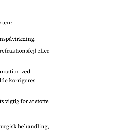
kten:
ynspåvirkning.
refraktionsfejl eller
lantation ved
lde korrigeres
 vigtig for at støtte
irurgisk behandling,