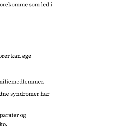
 forekomme som led i
orer kan øge
amiliemedlemmer.
ldne syndromer har
parater og
ko.