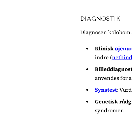
DIAGNOSTIK
Diagnosen kolobom st
Klinisk
øjenu
indre (
nethin
Billeddiagnos
anvendes for a
Synstest
: Vur
Genetisk rådg
syndromer.