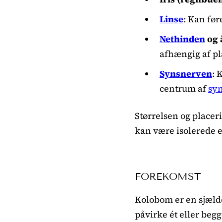
Linse
: Kan før
Nethinden
og 
afhængig af p
Synsnerven
: 
centrum af
sy
Størrelsen og place
kan være isolerede 
FOREKOMST
Kolobom er en sjælde
påvirke ét eller beg