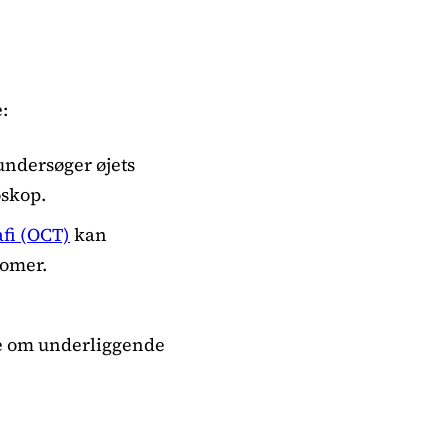
:
undersøger øjets
oskop.
fi (OCT)
kan
bomer.
ke om underliggende