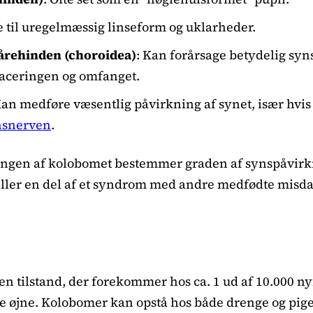
e til uregelmæssig linseform og uklarheder.
årehinden (choroidea)
: Kan forårsage betydelig syn
laceringen og omfanget.
Kan medføre væsentlig påvirkning af synet, især hvis
nsnerven
.
ringen af kolobomet bestemmer graden af synspåvir
eller en del af et syndrom med andre medfødte misda
n tilstand, der forekommer hos ca. 1 ud af 10.000 ny
ge øjne. Kolobomer kan opstå hos både drenge og piger