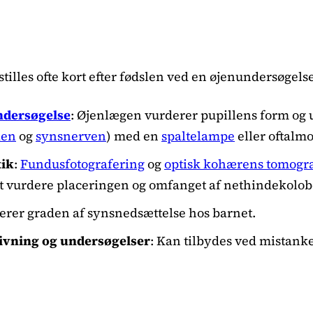
illes ofte kort efter fødslen ved en øjenundersøgelse
ndersøgelse
: Øjenlægen vurderer pupillens form og 
den
og
synsnerven
) med en
spaltelampe
eller oftalm
tik
:
Fundusfotografering
og
optisk kohærens tomogra
t vurdere placeringen og omfanget af nethindekolo
derer graden af synsnedsættelse hos barnet.
ivning og undersøgelser
: Kan tilbydes ved mistan