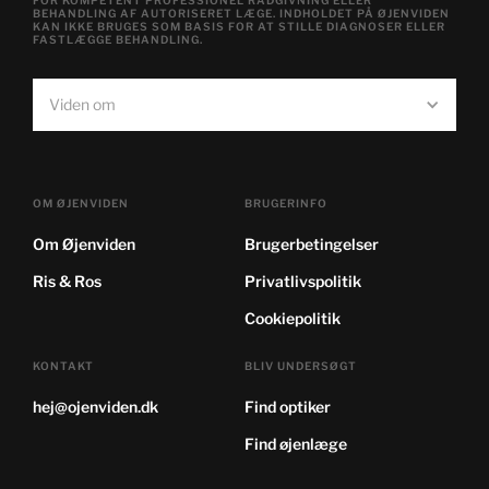
FOR KOMPETENT PROFESSIONEL RÅDGIVNING ELLER
BEHANDLING AF AUTORISERET LÆGE. INDHOLDET PÅ ØJENVIDEN
KAN IKKE BRUGES SOM BASIS FOR AT STILLE DIAGNOSER ELLER
FASTLÆGGE BEHANDLING.
Viden om
OM ØJENVIDEN
BRUGERINFO
Om Øjenviden
Brugerbetingelser
Ris & Ros
Privatlivspolitik
Cookiepolitik
KONTAKT
BLIV UNDERSØGT
hej@ojenviden.dk
Find optiker
Find øjenlæge