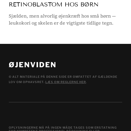
RETINOBLASTOM HOS BØRN
Sjælden, men alvorlig øjenkræft hos små børn —
leukokori og skelen er de vigtigste tidlige tegn.
© ALT MATERIALE PÅ DENNE SIDE ER OMFATTET AF GÆLDENDE
LOV OM OPHAVSRET.
LÆS OM REGLERNE HER
.
OPLYSNINGERNE MÅ PÅ INGEN MÅDE TAGES SOM ERSTATNING