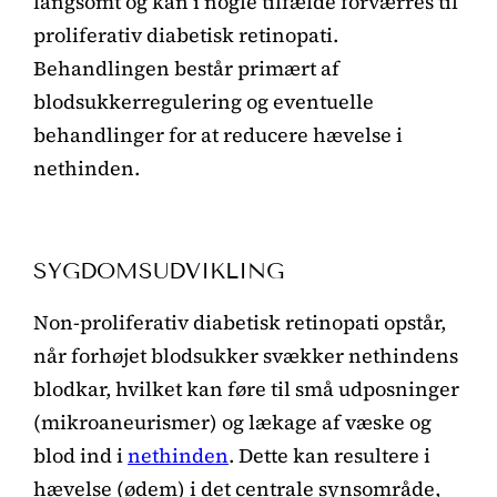
langsomt og kan i nogle tilfælde forværres til
proliferativ diabetisk retinopati.
Behandlingen består primært af
blodsukkerregulering og eventuelle
behandlinger for at reducere hævelse i
nethinden.
SYGDOMSUDVIKLING
Non-proliferativ diabetisk retinopati opstår,
når forhøjet blodsukker svækker nethindens
blodkar, hvilket kan føre til små udposninger
(mikroaneurismer) og lækage af væske og
blod ind i
nethinden
. Dette kan resultere i
hævelse (ødem) i det centrale synsområde,