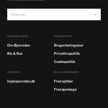
FASTLÆGGE BEHANDLING.
Viden om
OM ØJENVIDEN
BRUGERINFO
Om Øjenviden
Brugerbetingelser
Ris & Ros
Privatlivspolitik
Cookiepolitik
KONTAKT
BLIV UNDERSØGT
hej@ojenviden.dk
Find optiker
Find øjenlæge