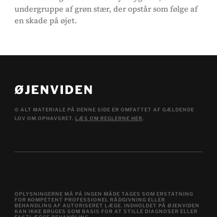
undergruppe af grøn stær, der opstår som følge af
en skade på øjet.
© ALT MATERIALE PÅ DENNE SIDE ER OMFATTET AF GÆLDENDE
LOV OM OPHAVSRET.
LÆS OM REGLERNE HER
.
OPLYSNINGERNE MÅ PÅ INGEN MÅDE TAGES SOM ERSTATNING
FOR KOMPETENT PROFESSIONEL RÅDGIVNING ELLER
BEHANDLING AF AUTORISERET LÆGE. INDHOLDET PÅ ØJENVIDEN
KAN IKKE BRUGES SOM BASIS FOR AT STILLE DIAGNOSER ELLER