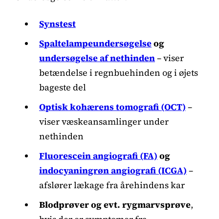
Synstest
Spaltelampeundersøgelse
og
undersøgelse af nethinden
– viser
betændelse i regnbuehinden og i øjets
bageste del
Optisk kohærens tomografi (OCT)
–
viser væskeansamlinger under
nethinden
Fluorescein angiografi (FA)
og
indocyaningrøn angiografi (ICGA)
–
afslører lækage fra årehindens kar
Blodprøver og evt. rygmarvsprøve
,