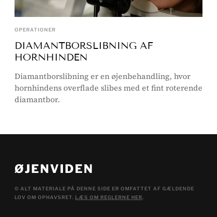
OPERATIONER
DIAMANTBORSLIBNING AF
HORNHINDEN
Diamantborslibning er en øjenbehandling, hvor
hornhindens overflade slibes med et fint roterende
diamantbor.
© ALT MATERIALE PÅ DENNE SIDE ER OMFATTET AF GÆLDENDE
LOV OM OPHAVSRET.
LÆS OM REGLERNE HER
.