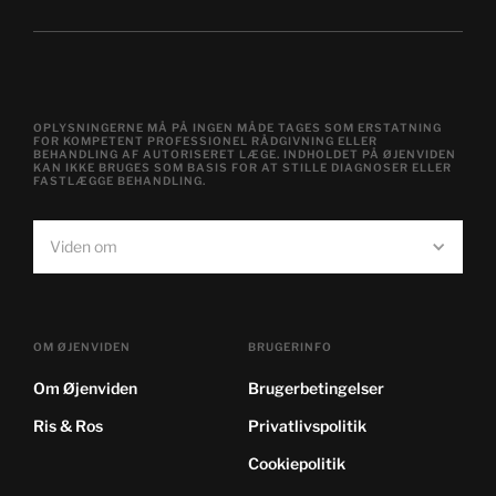
OPLYSNINGERNE MÅ PÅ INGEN MÅDE TAGES SOM ERSTATNING
FOR KOMPETENT PROFESSIONEL RÅDGIVNING ELLER
BEHANDLING AF AUTORISERET LÆGE. INDHOLDET PÅ ØJENVIDEN
KAN IKKE BRUGES SOM BASIS FOR AT STILLE DIAGNOSER ELLER
FASTLÆGGE BEHANDLING.
Viden om
OM ØJENVIDEN
BRUGERINFO
Om Øjenviden
Brugerbetingelser
Ris & Ros
Privatlivspolitik
Cookiepolitik