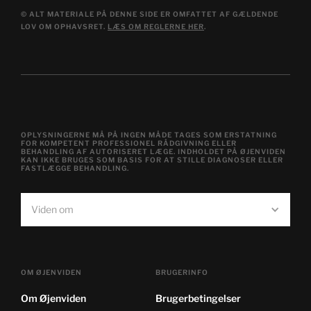
© ALT MATERIALE PÅ DENNE SIDE ER OMFATTET AF GÆLDENDE
LOV OM OPHAVSRET.
LÆS OM REGLERNE HER
.
OPLYSNINGERNE MÅ PÅ INGEN MÅDE TAGES SOM ERSTATNING
FOR KOMPETENT PROFESSIONEL RÅDGIVNING ELLER
BEHANDLING AF AUTORISERET LÆGE. INDHOLDET PÅ ØJENVIDEN
KAN IKKE BRUGES SOM BASIS FOR AT STILLE DIAGNOSER ELLER
FASTLÆGGE BEHANDLING.
Viden om
OM ØJENVIDEN
BRUGERINFO
Om Øjenviden
Brugerbetingelser