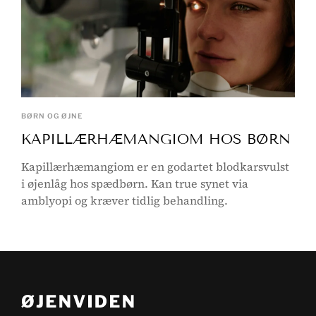
BØRN OG ØJNE
KAPILLÆRHÆMANGIOM HOS BØRN
Kapillærhæmangiom er en godartet blodkarsvulst
i øjenlåg hos spædbørn. Kan true synet via
amblyopi og kræver tidlig behandling.