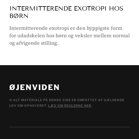
INTERMITTERENDE EXOTROPI HOS
BØRN
Intermitterende exotropi er den hyppigste form
for udadskelen hos børn og veksler mellem normal
og afvigende stilling.
© ALT MATERIALE PÅ DENNE SIDE ER OMFATTET AF GÆLDENDE
LOV OM OPHAVSRET.
LÆS OM REGLERNE HER
.