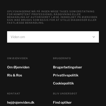
OPLYSNINGERNE MÅ PÅ INGEN MÅDE TAGES SOM ERSTATNING
FOR KOMPETENT PROFESSIONEL RÅDGIVNING ELLER
BEHANDLING AF AUTORISERET LÆGE. INDHOLDET PÅ ØJENVIDEN
KAN IKKE BRUGES SOM BASIS FOR AT STILLE DIAGNOSER ELLER
FASTLÆGGE BEHANDLING.
Viden om
OM ØJENVIDEN
BRUGERINFO
Om Øjenviden
Brugerbetingelser
Ris & Ros
Privatlivspolitik
Cookiepolitik
KONTAKT
BLIV UNDERSØGT
hej@ojenviden.dk
Find optiker