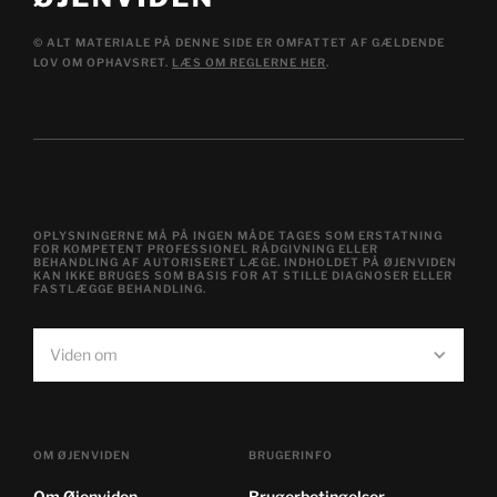
© ALT MATERIALE PÅ DENNE SIDE ER OMFATTET AF GÆLDENDE
LOV OM OPHAVSRET.
LÆS OM REGLERNE HER
.
OPLYSNINGERNE MÅ PÅ INGEN MÅDE TAGES SOM ERSTATNING
FOR KOMPETENT PROFESSIONEL RÅDGIVNING ELLER
BEHANDLING AF AUTORISERET LÆGE. INDHOLDET PÅ ØJENVIDEN
KAN IKKE BRUGES SOM BASIS FOR AT STILLE DIAGNOSER ELLER
FASTLÆGGE BEHANDLING.
Viden om
OM ØJENVIDEN
BRUGERINFO
Om Øjenviden
Brugerbetingelser