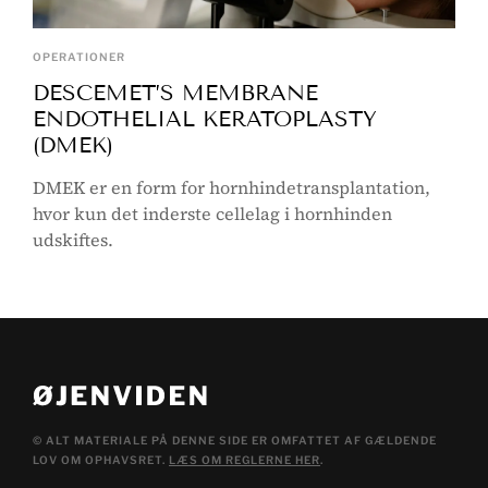
OPERATIONER
DESCEMET’S MEMBRANE
ENDOTHELIAL KERATOPLASTY
(DMEK)
DMEK er en form for hornhindetransplantation,
hvor kun det inderste cellelag i hornhinden
udskiftes.
© ALT MATERIALE PÅ DENNE SIDE ER OMFATTET AF GÆLDENDE
LOV OM OPHAVSRET.
LÆS OM REGLERNE HER
.