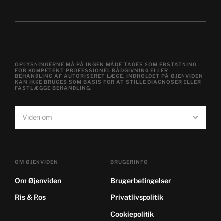
OPLYSNINGERNE MÅ PÅ INGEN MÅDE TAGES SOM ERSTATNING
FOR KOMPETENT PROFESSIONEL RÅDGIVNING ELLER
BEHANDLING AF AUTORISERET LÆGE. INDHOLDET PÅ ØJENVIDEN
KAN IKKE BRUGES SOM BASIS FOR AT STILLE DIAGNOSER ELLER
FASTLÆGGE BEHANDLING.
Viden om
OM ØJENVIDEN
BRUGERINFO
Om Øjenviden
Brugerbetingelser
Ris & Ros
Privatlivspolitik
Cookiepolitik