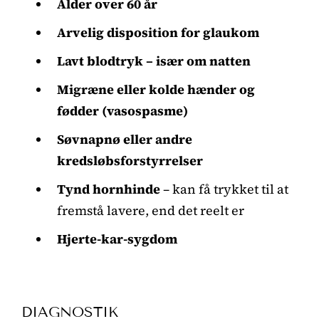
Alder over 60 år
Arvelig disposition for glaukom
Lavt blodtryk – især om natten
Migræne eller kolde hænder og
fødder (vasospasme)
Søvnapnø eller andre
kredsløbsforstyrrelser
Tynd hornhinde
– kan få trykket til at
fremstå lavere, end det reelt er
Hjerte-kar-sygdom
DIAGNOSTIK