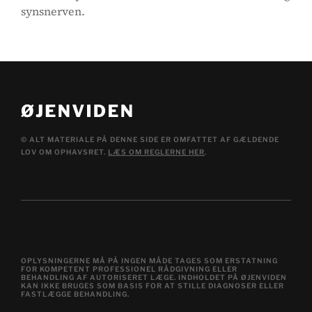
synsnerven.
© ALT MATERIALE PÅ DENNE SIDE ER OMFATTET AF GÆLDENDE
LOV OM OPHAVSRET.
LÆS OM REGLERNE HER
.
OPLYSNINGERNE MÅ PÅ INGEN MÅDE TAGES SOM ERSTATNING
FOR KOMPETENT PROFESSIONEL RÅDGIVNING ELLER
BEHANDLING AF AUTORISERET LÆGE. INDHOLDET PÅ ØJENVIDEN
KAN IKKE BRUGES SOM BASIS FOR AT STILLE DIAGNOSER ELLER
FASTLÆGGE BEHANDLING.