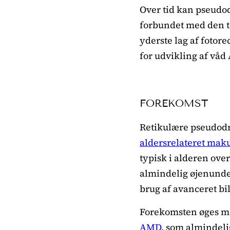
Over tid kan pseudod
forbundet med den t
yderste lag af fotor
for udvikling af vå
FOREKOMST
Retikulære pseudodr
aldersrelateret mak
typisk i alderen ove
almindelig øjenunder
brug af avanceret bi
Forekomsten øges me
AMD
, som almindel