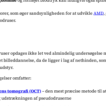
ygdomme
og forhøjet blodtryk kan muligvis også spille
orer, som øger sandsynligheden for at udvikle
AMD
,
odruser.
user opdages ikke let ved almindelig undersøgelse 
t billeddannelse, da de ligger i lag af nethinden, som
udstyr.
gelser omfatter:
ns tomografi (OCT)
– den mest præcise metode til at
g udstrækningen af pseudodruserne