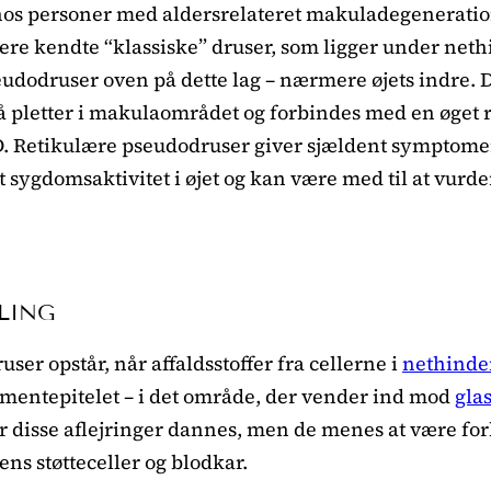
os personer med aldersrelateret makuladegeneratio
ere kendte “klassiske” druser, som ligger under net
eudodruser oven på dette lag – nærmere øjets indre. D
 pletter i makulaområdet og forbindes med en øget r
 Retikulære pseudodruser giver sjældent symptomer i
et sygdomsaktivitet i øjet og kan være med til at vurde
LING
er opstår, når affaldsstoffer fra cellerne i
nethinde
gmentepitelet – i det område, der vender ind mod
gla
for disse aflejringer dannes, men de menes at være f
ns støtteceller og blodkar.