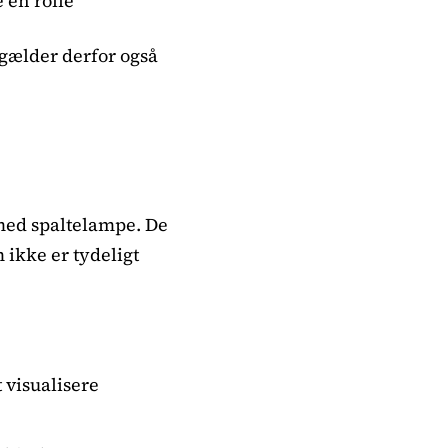
 en rolle
 gælder derfor også
med spaltelampe. De
 ikke er tydeligt
 visualisere