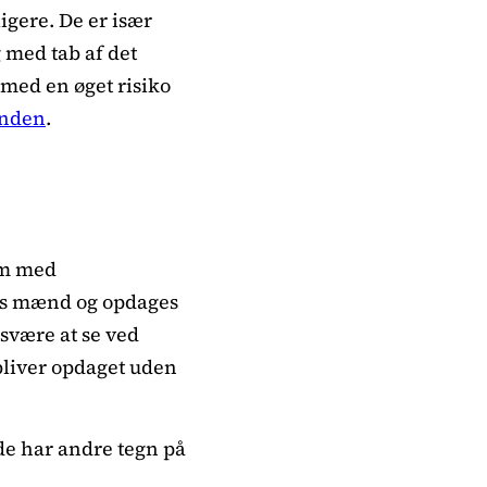
igere. De er især
 med tab af det
 med en øget risiko
inden
.
em med
hos mænd og opdages
 svære at se ved
bliver opdaget uden
de har andre tegn på