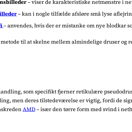
nsbilleder
– viser de karakteristiske netmønstre i n
lleder
– kan i nogle tilfælde afsløre små lyse aflejri
i
– anvendes, hvis der er mistanke om nye blodkar 
metode til at skelne mellem almindelige druser og r
andling, som specifikt fjerner retikulære pseudodruse
ng, men deres tilstedeværelse er vigtig, fordi de sig
emskreden
AMD
– især den tørre form med svind i net