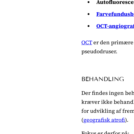
Autofluoresce
Farvefundusbi
OCT-angiograf
OCT
er den primære 
pseudodruser.
BEHANDLING
Der findes ingen beh
kræver ikke behandli
for udvikling af fr
(
geografisk atrofi
).
Fokus er derfor på: