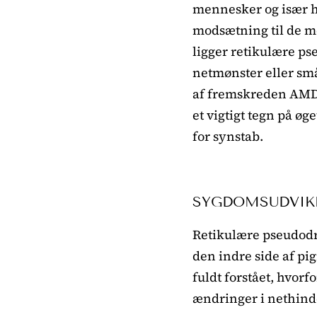
mennesker og især h
modsætning til de m
ligger retikulære ps
netmønster eller små
af fremskreden AMD.
et vigtigt tegn på øg
for synstab.
SYGDOMSUDVIK
Retikulære pseudodrus
den indre side af pi
fuldt forstået, hvor
ændringer i nethinde