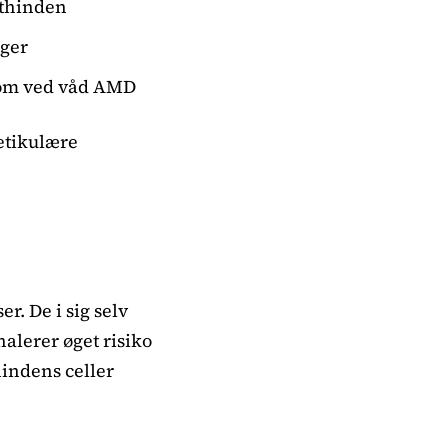
ethinden
nger
som ved våd AMD
etikulære
r. De i sig selv
nalerer øget risiko
hindens celler