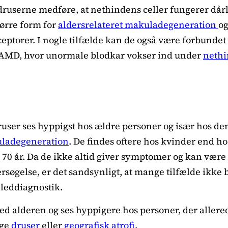
ruserne medføre, at nethindens celler fungerer dårl
ørre form for
aldersrelateret makuladegeneration
og
eceptorer. I nogle tilfælde kan de også være forbundet
d AMD, hvor unormale blodkar vokser ind under
neth
user ses hyppigst hos ældre personer og især hos d
uladegeneration
. De findes oftere hos kvinder end 
r 70 år. Da de ikke altid giver symptomer og kan være
søgelse, er det sandsynligt, at mange tilfælde ikke 
lleddiagnostik.
d alderen og ses hyppigere hos personer, der allere
ige
druser
eller
geografisk atrofi
.