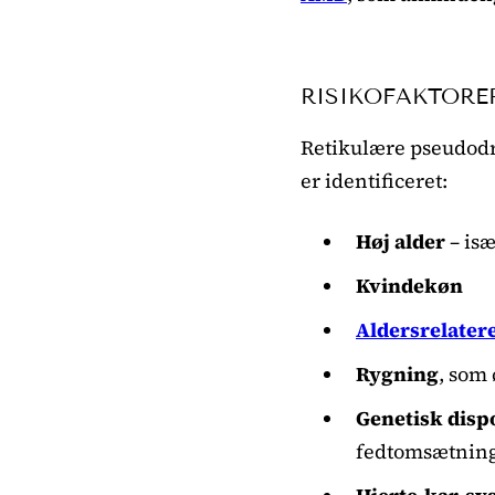
RISIKOFAKTORE
Retikulære pseudodru
er identificeret:
Høj alder
– isæ
Kvindekøn
Aldersrelate
Rygning
, som 
Genetisk disp
fedtomsætnin