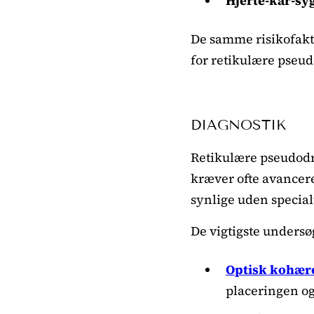
Hjerte-kar-s
De samme risikofakt
for retikulære pseud
DIAGNOSTIK
Retikulære pseudodr
kræver ofte avancere
synlige uden special
De vigtigste undersø
Optisk kohære
placeringen o